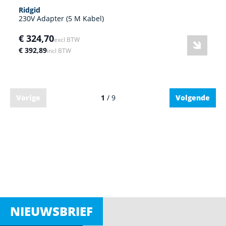
Ridgid
230V Adapter (5 M Kabel)
€ 324,70
excl BTW
€ 392,89
incl BTW
Vorige
1
/ 9
Volgende
NIEUWSBRIEF