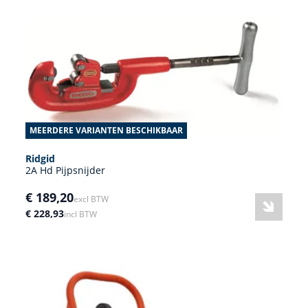
MEERDERE VARIANTEN BESCHIKBAAR
Ridgid
2A Hd Pijpsnijder
€ 189,20
excl BTW
€ 228,93
incl BTW