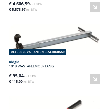
€ 4.606,59
excl BTW
€ 5.573,97
incl BTW
MEERDERE VARIANTEN BESCHIKBAAR
Ridgid
1019 WASTAFELMOERTANG
€ 95,04
excl BTW
€ 115,00
incl BTW