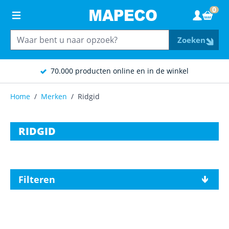
Ga naar de inhoud
0
Wink
Zoeken
70.000 producten online en in de winkel
Home
/
Merken
/
Ridgid
RIDGID
Filteren