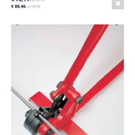
€ 88,46
incl BTW