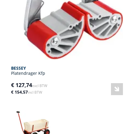
BESSEY
Platendrager Kfp
€ 127,74
excl BTW
€ 154,57
incl BTW