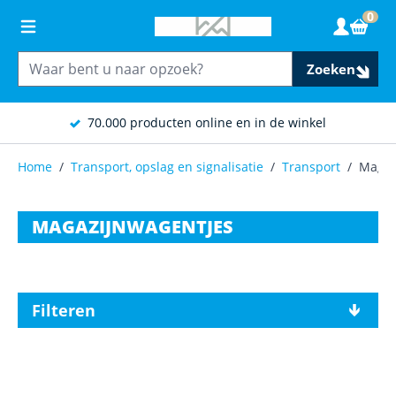
Ga naar de inhoud
0
Wink
Zoeken
70.000 producten online en in de winkel
Home
/
Transport, opslag en signalisatie
/
Transport
/
Magaz
MAGAZIJNWAGENTJES
Filteren