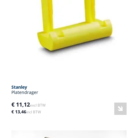
Stanley
Platendrager
€ 11,12
excl BTW
€ 13,46
incl BTW