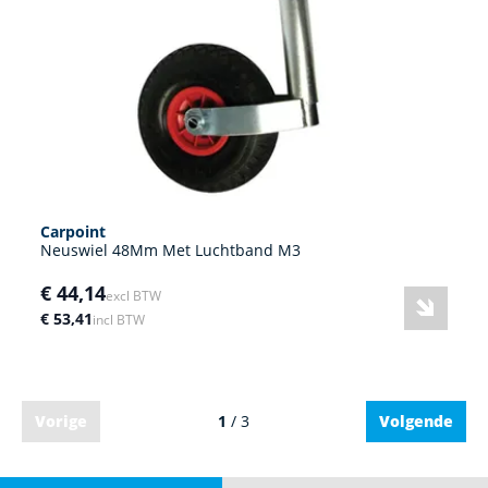
Carpoint
Neuswiel 48Mm Met Luchtband M3
€ 44,14
excl BTW
€ 53,41
incl BTW
Vorige
1
/ 3
Volgende