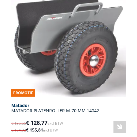
PROMOTIE
Matador
MATADOR PLATENROLLER M-70 MM 14042
€ 128,77
€ 135,55
excl BTW
€ 155,81
€ 164,02
incl BTW