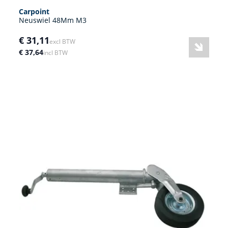
Carpoint
Neuswiel 48Mm M3
€ 31,11
excl BTW
€ 37,64
incl BTW