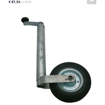
€ 87,33
incl BTW