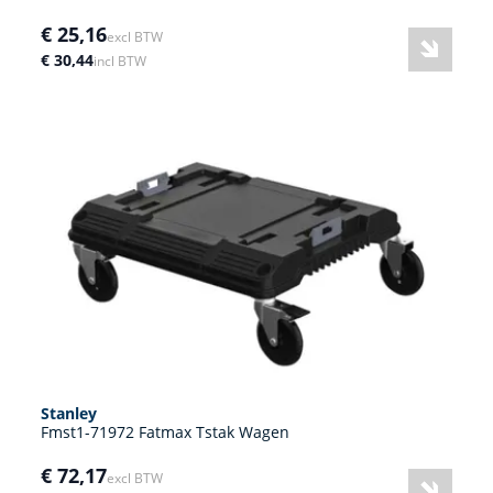
€ 25,16
excl BTW
€ 30,44
incl BTW
Stanley
Fmst1-71972 Fatmax Tstak Wagen
€ 72,17
excl BTW