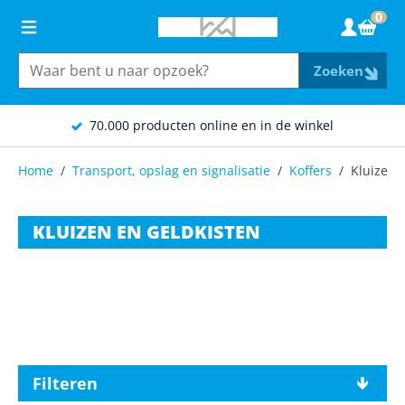
Ga naar de inhoud
0
Wink
Zoeken
70.000 producten online en in de winkel
Home
/
Transport, opslag en signalisatie
/
Koffers
/
Kluizen 
KLUIZEN EN GELDKISTEN
Filteren