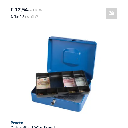
€ 12,54
excl BTW
€ 15,17
incl BTW
Practo
Geldkoffer 30Cm Breed