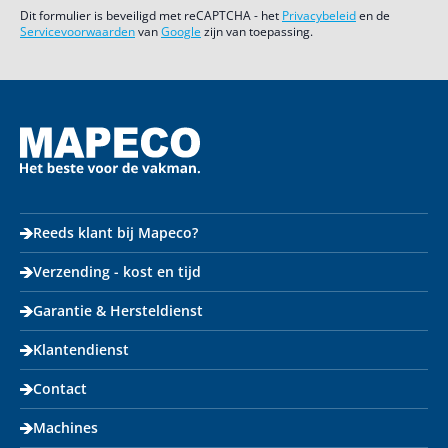
Dit formulier is beveiligd met reCAPTCHA - het
Privacybeleid
en de
Servicevoorwaarden
van
Google
zijn van toepassing.
Reeds klant bij Mapeco?
Verzending - kost en tijd
Garantie & Hersteldienst
Klantendienst
Contact
Machines