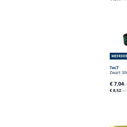
MEERDER
Tec7
Zwart 3
€ 7,04
e
€ 8,52
inc