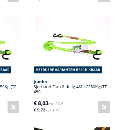
KBAAR
MEERDERE VARIANTEN BESCHIKBAAR
Jumbo
50Kg (TF-
Sjorband Fluo 2-delig 4M LC250Kg (TF-
450
€ 8,03
excl BTW
€ 9,72
incl BTW