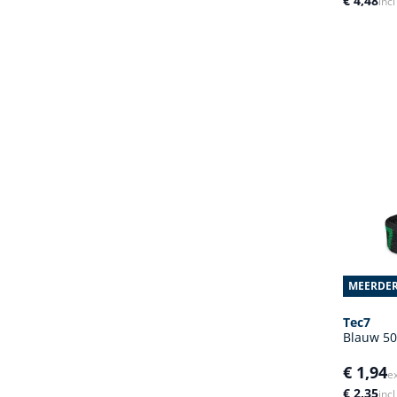
€ 4,48
inc
MEERDER
Tec7
Blauw 5
€ 1,94
e
€ 2,35
inc