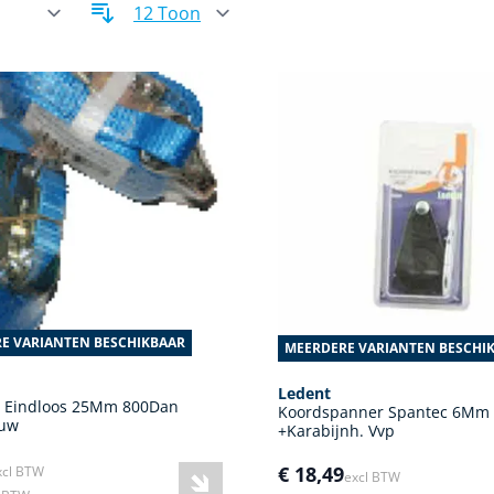
E VARIANTEN BESCHIKBAAR
MEERDERE VARIANTEN BESCHI
Ledent
d Eindloos 25Mm 800Dan
Koordspanner Spantec 6Mm
auw
+Karabijnh. Vvp
€ 18,49
xcl BTW
excl BTW