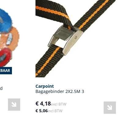
KBAAR
Carpoint
od
Bagagebinder 2X2.5M 3
€ 4,18
excl BTW
€ 5,06
incl BTW