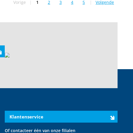
Vorige
|
1
2
3
4
5
|
Volgende
U lees momenteel pagina
Pagina
Pagina
Pagina
Pagina
Klantenservice
Of contacteer één van onze filialen