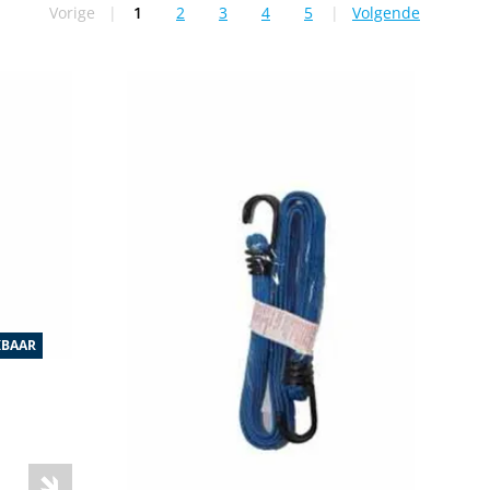
Vorige
|
1
2
3
4
5
|
Volgende
U lees momenteel pagina
Pagina
Pagina
Pagina
Pagina
KBAAR