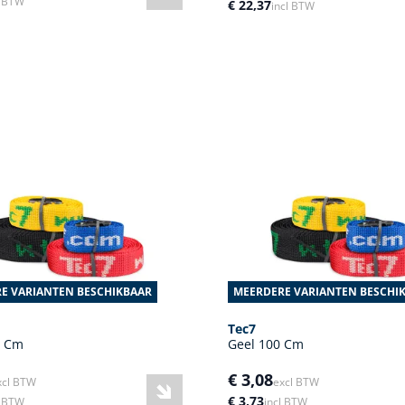
l BTW
€ 22,37
incl BTW
E VARIANTEN BESCHIKBAAR
MEERDERE VARIANTEN BESCHI
Tec7
0 Cm
Geel 100 Cm
€ 3,08
xcl BTW
excl BTW
€ 3,73
l BTW
incl BTW