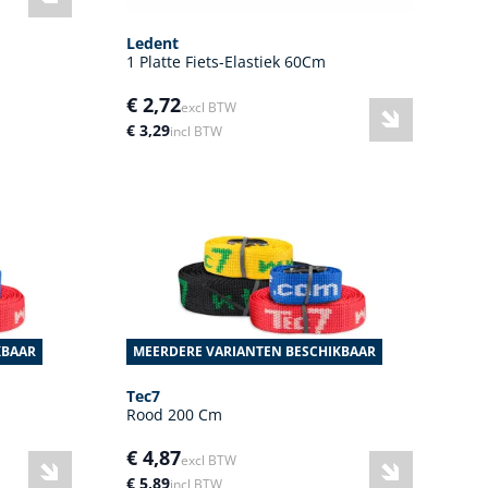
Ledent
1 Platte Fiets-Elastiek 60Cm
€ 2,72
excl BTW
€ 3,29
incl BTW
KBAAR
MEERDERE VARIANTEN BESCHIKBAAR
Tec7
Rood 200 Cm
€ 4,87
excl BTW
€ 5,89
incl BTW