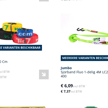
E VARIANTEN BESCHIKBAAR
MEERDERE VARIANTEN BESCHI
00 Cm
Jumbo
Sjorband Fluo 1-delig 4M LC2
xcl BTW
400
l BTW
€ 6,09
excl BTW
€ 7,37
incl BTW