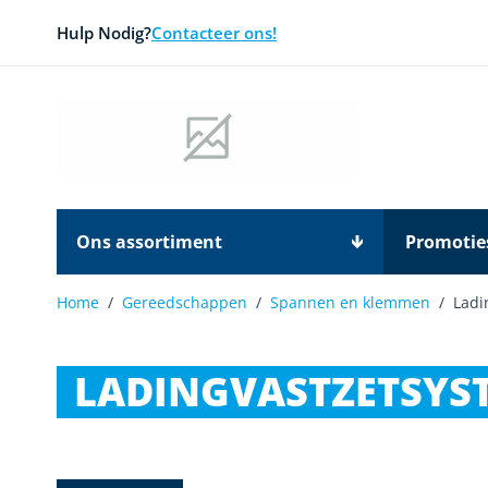
Ga naar de inhoud
Hulp Nodig?
Contacteer ons!
Ons assortiment
Promotie
Home
/
Gereedschappen
/
Spannen en klemmen
/
Ladi
LADINGVASTZETSYS