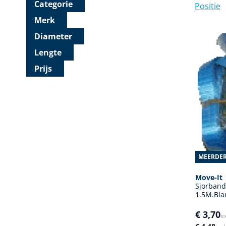
Categorie
Merk
Diameter
Lengte
Prijs
MEERDER
Move-It
Sjorban
1.5M.Bl
€ 3,70
e