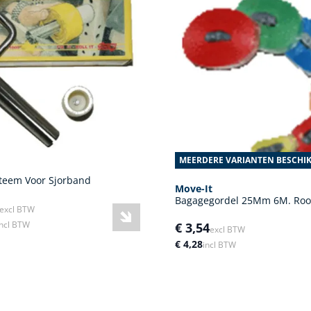
MEERDERE VARIANTEN BESCHI
teem Voor Sjorband
Move-It
Bagagegordel 25Mm 6M. Ro
excl BTW
incl BTW
€ 3,54
excl BTW
€ 4,28
incl BTW