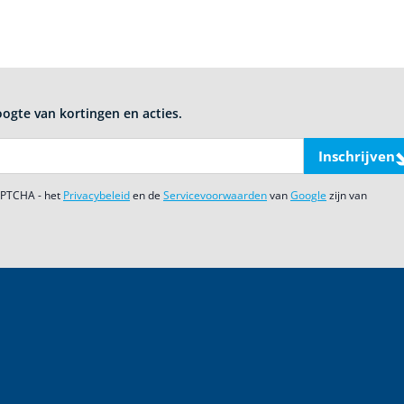
oogte van kortingen en acties.
Inschrijven
CAPTCHA - het
Privacybeleid
en de
Servicevoorwaarden
van
Google
zijn van