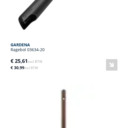
GARDENA
Ragebol 03634-20
€ 25,61
excl BTW
€ 30,99
incl BTW