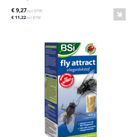
€ 9,27
excl BTW
€ 11,22
incl BTW