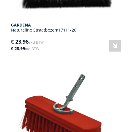
GARDENA
Natureline Straatbezem17111-20
€ 23,96
excl BTW
€ 28,99
incl BTW