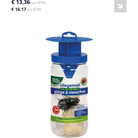
€ 13,36
excl BTW
€ 16,17
incl BTW