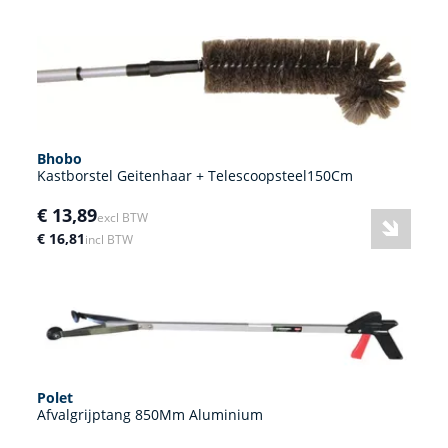
Bhobo
Kastborstel Geitenhaar + Telescoopsteel150Cm
€ 13,89
excl BTW
€ 16,81
incl BTW
Polet
Afvalgrijptang 850Mm Aluminium