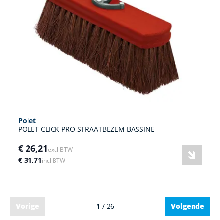
Polet
POLET CLICK PRO STRAATBEZEM BASSINE
€ 26,21
excl BTW
€ 31,71
incl BTW
Vorige
1
/ 26
Volgende