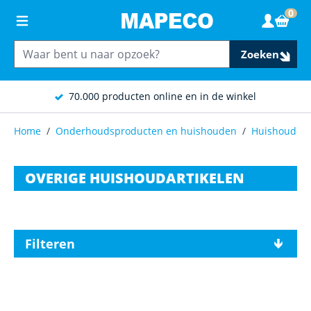
Ga naar de inhoud
0
Wink
Zoeken
70.000 producten online en in de winkel
Home
/
Onderhoudsproducten en huishouden
/
Huishouden
OVERIGE HUISHOUDARTIKELEN
Filteren