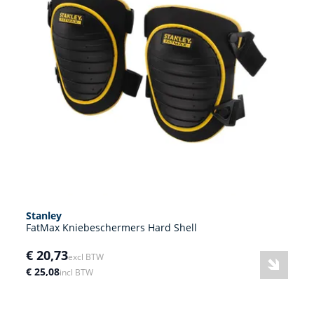
Stanley
FatMax Kniebeschermers Hard Shell
€ 20,73
excl BTW
€ 25,08
incl BTW