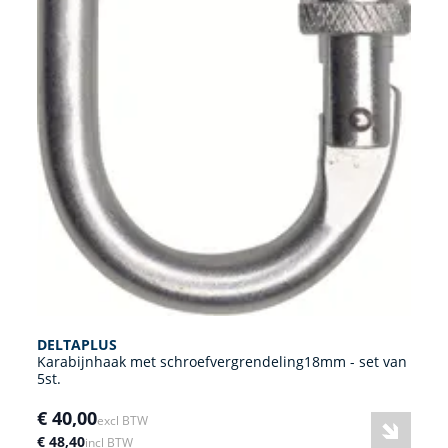
DELTAPLUS
Karabijnhaak met schroefvergrendeling18mm - set van
5st.
€ 40,00
excl BTW
€ 48,40
incl BTW