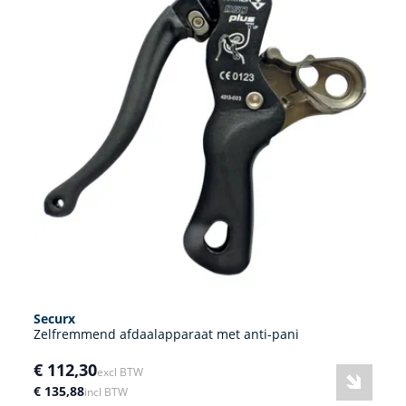
Securx
Zelfremmend afdaalapparaat met anti-pani
€ 112,30
excl BTW
€ 135,88
incl BTW