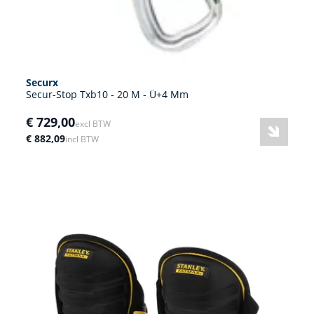
Securx
Secur-Stop Txb10 - 20 M - Ü+4 Mm
€ 729,00
excl BTW
€ 882,09
incl BTW