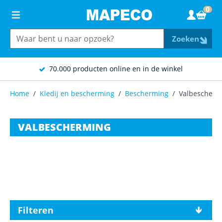
Ga naar de inhoud
0
Wink
Zoeken
70.000 producten online en in de winkel
Home
/
Kledij en bescherming
/
Bescherming
/
Valbescherm
VALBESCHERMING
Filteren