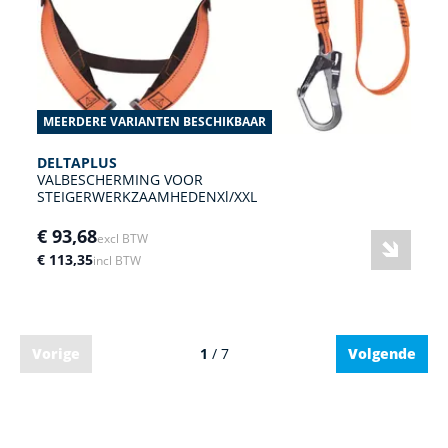
MEERDERE VARIANTEN BESCHIKBAAR
DELTAPLUS
VALBESCHERMING VOOR
STEIGERWERKZAAMHEDENXl/XXL
€ 93,68
excl BTW
€ 113,35
incl BTW
Vorige
1
/ 7
Volgende