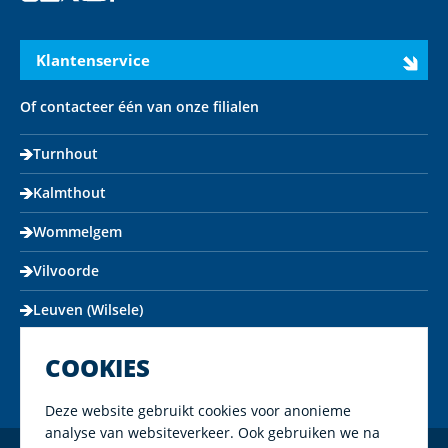
Instagram
LinkedIn
X
Youtube
Facebook
Klantenservice
Of contacteer één van onze filialen
Turnhout
Kalmthout
Wommelgem
Vilvoorde
Leuven (Wilsele)
COOKIES
Deze website gebruikt cookies voor anonieme
analyse van websiteverkeer. Ook gebruiken we na