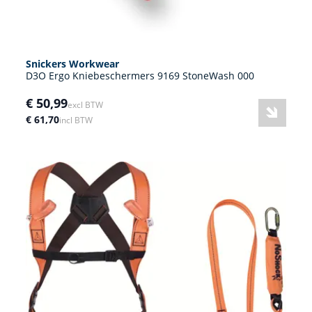
Snickers Workwear
D3O Ergo Kniebeschermers 9169 StoneWash 000
€ 50,99
excl BTW
€ 61,70
incl BTW