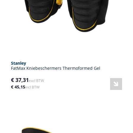
Stanley
FatMax Kniebeschermers Thermoformed Gel
€ 37,31
excl BTW
€ 45,15
incl BTW