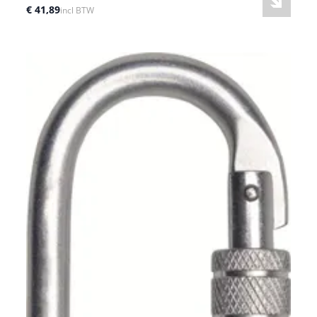
€ 41,89
incl BTW