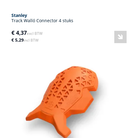
Stanley
Track Walló Connector 4 stuks
€ 4,37
excl BTW
€ 5,29
incl BTW