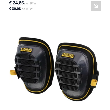
€ 24,86
excl BTW
€ 30,08
incl BTW