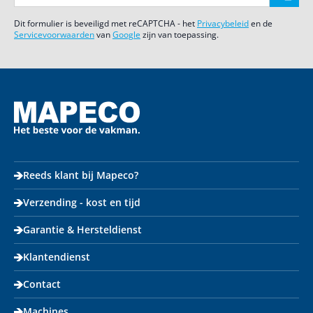
Dit formulier is beveiligd met reCAPTCHA - het
Privacybeleid
en de
Servicevoorwaarden
van
Google
zijn van toepassing.
Reeds klant bij Mapeco?
Verzending - kost en tijd
Garantie & Hersteldienst
Klantendienst
Contact
Machines