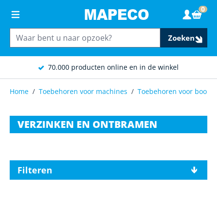
Ga naar de inhoud
0
Wink
Zoeken
70.000 producten online en in de winkel
Home
/
Toebehoren voor machines
/
Toebehoren voor boor- 
VERZINKEN EN ONTBRAMEN
Filteren