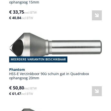
ophangoog 15mm
€ 33,75
excl BTW
€ 40,84
incl BTW
MEERDERE VARIANTEN BESCHIKBAAR
Phantom
HSS-E Verzinkboor 90ù schuin gat in Quadrobox
ophangoog 20mm
€ 50,80
excl BTW
€ 61,47
incl BTW