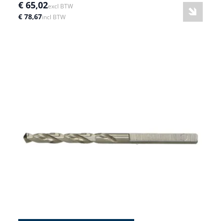
€ 65,02
excl BTW
€ 78,67
incl BTW