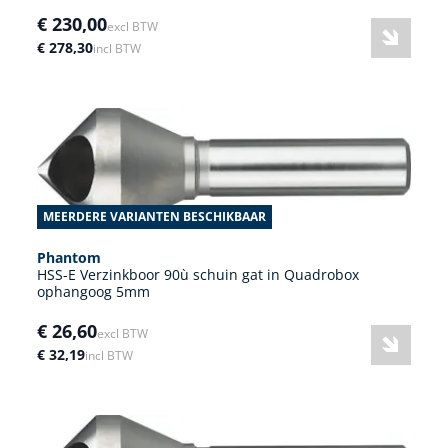
€ 230,00
excl BTW
€ 278,30
incl BTW
MEERDERE VARIANTEN BESCHIKBAAR
Phantom
HSS-E Verzinkboor 90ù schuin gat in Quadrobox
ophangoog 5mm
€ 26,60
excl BTW
€ 32,19
incl BTW