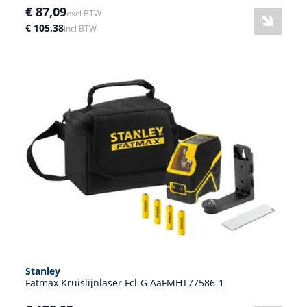
€ 87,09
excl BTW
€ 105,38
incl BTW
Stanley
Fatmax Kruislijnlaser Fcl-G AaFMHT77586-1