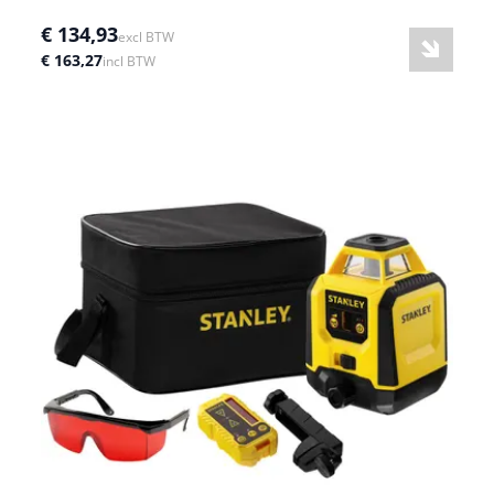
€ 134,93
excl BTW
€ 163,27
incl BTW