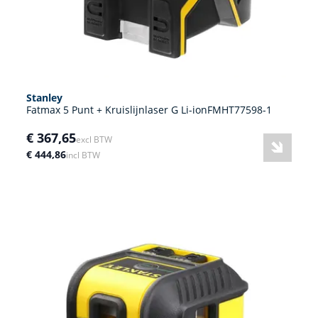
Stanley
Fatmax 5 Punt + Kruislijnlaser G Li-ionFMHT77598-1
€ 367,65
excl BTW
€ 444,86
incl BTW