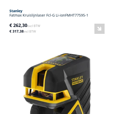
Stanley
Fatmax Kruislijnlaser Fcl-G Li-ionFMHT77595-1
€ 262,30
excl BTW
€ 317,38
incl BTW