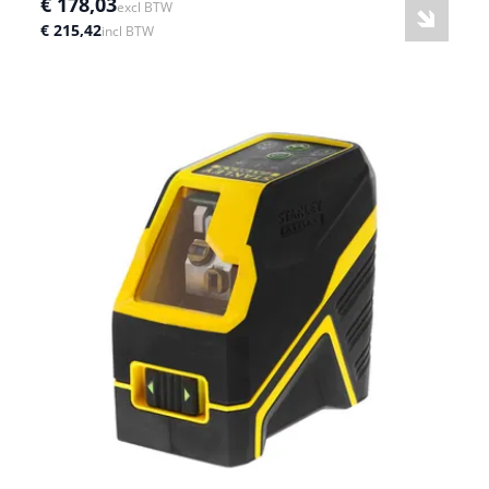
€ 178,03
excl BTW
€ 215,42
incl BTW