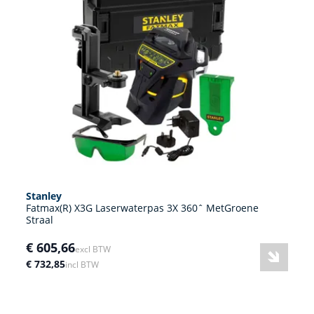
Stanley
Fatmax(R) X3G Laserwaterpas 3X 360ˆ MetGroene
Straal
€ 605,66
excl BTW
€ 732,85
incl BTW