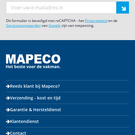
E-mail adres
Dit formulier is beveiligd met reCAPTCHA - het
Privacybeleid
en de
Servicevoorwaarden
van
Google
zijn van toepassing.
Reeds klant bij Mapeco?
Verzending - kost en tijd
Garantie & Hersteldienst
Klantendienst
Contact