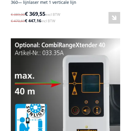
360— lijnlaser met 1 verticale lijn
€ 369,55
€ 389,00
excl BTW
€ 447,16
€ 470,69
incl BTW