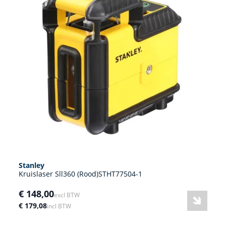
Stanley
Kruislaser Sll360 (Rood)STHT77504-1
€ 148,00
excl BTW
€ 179,08
incl BTW