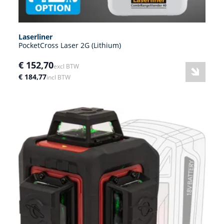
Laserliner
PocketCross Laser 2G (Lithium)
€ 152,70
excl BTW
€ 184,77
incl BTW