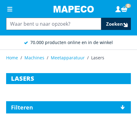
Ga naar de inhoud
0
Wink
Zoeken
70.000 producten online en in de winkel
Home
/
Machines
/
Meetapparatuur
/
Lasers
LASERS
Filteren