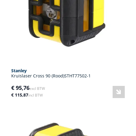
Stanley
Kruislaser Cross 90 (Rood)STHT77502-1
€ 95,76
excl BTW
€ 115,87
incl BTW