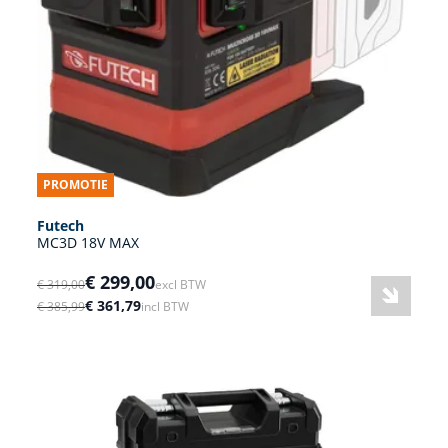
PROMOTIE
Futech
MC3D 18V MAX
€ 299,00
€ 319,00
excl BTW
€ 361,79
€ 385,99
incl BTW