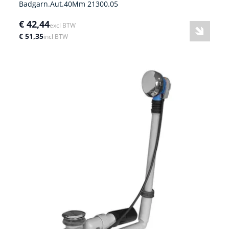
Badgarn.Aut.40Mm 21300.05
€ 42,44
excl BTW
€ 51,35
incl BTW