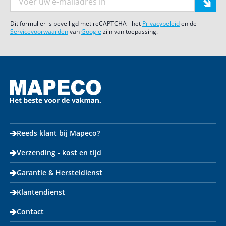
Dit formulier is beveiligd met reCAPTCHA - het
Privacybeleid
en de
Servicevoorwaarden
van
Google
zijn van toepassing.
Reeds klant bij Mapeco?
Verzending - kost en tijd
Garantie & Hersteldienst
Klantendienst
Contact