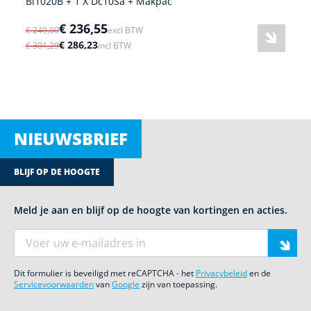
Bl1020B + 1 X Dc10Sa + Makpac
€ 236,55
€ 249,00
excl BTW
€ 286,23
€ 301,29
incl BTW
NIEUWSBRIEF
BLIJF OP DE HOOGTE
Meld je aan en blijf op de hoogte van kortingen en acties.
E-mail adres
Dit formulier is beveiligd met reCAPTCHA - het
Privacybeleid
en de
Servicevoorwaarden
van
Google
zijn van toepassing.