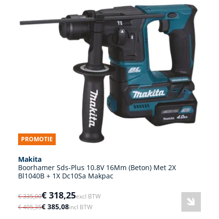
PROMOTIE
Makita
Boorhamer Sds-Plus 10.8V 16Mm (Beton) Met 2X
Bl1040B + 1X Dc10Sa Makpac
€ 318,25
€ 335,00
excl BTW
€ 385,08
€ 405,35
incl BTW