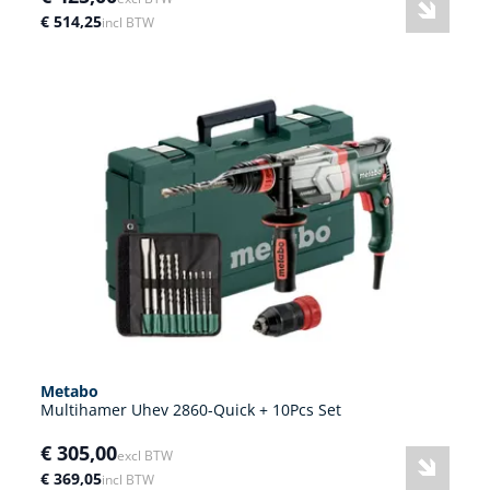
€ 514,25
incl BTW
Metabo
Multihamer Uhev 2860-Quick + 10Pcs Set
€ 305,00
excl BTW
€ 369,05
incl BTW