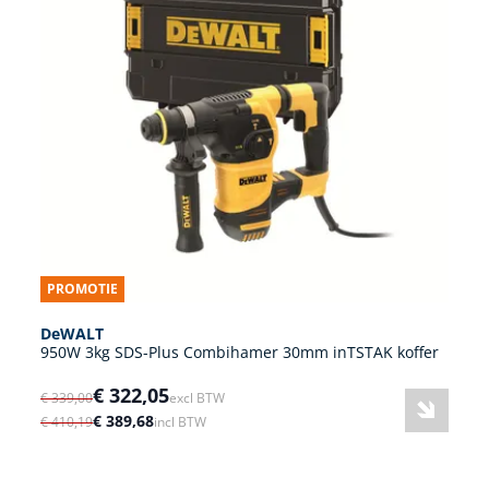
PROMOTIE
DeWALT
950W 3kg SDS-Plus Combihamer 30mm inTSTAK koffer
€ 322,05
€ 339,00
excl BTW
€ 389,68
€ 410,19
incl BTW