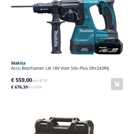
Makita
Accu Boorhamer Lxt 18V Voor Sds-Plus Dhr243Rtj
€ 559,00
excl BTW
€ 676,39
incl BTW