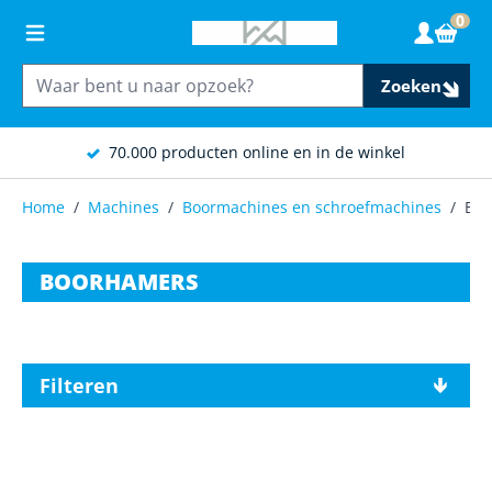
Ga naar de inhoud
0
Wink
Zoeken
70.000 producten online en in de winkel
Home
/
Machines
/
Boormachines en schroefmachines
/
Boo
BOORHAMERS
Filteren