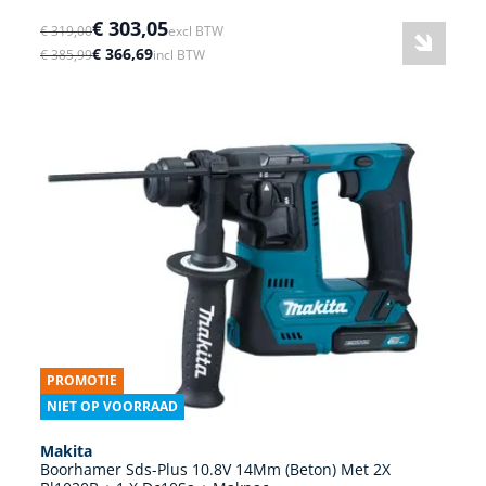
€ 303,05
€ 319,00
excl BTW
€ 366,69
€ 385,99
incl BTW
PROMOTIE
NIET OP VOORRAAD
Makita
Boorhamer Sds-Plus 10.8V 14Mm (Beton) Met 2X