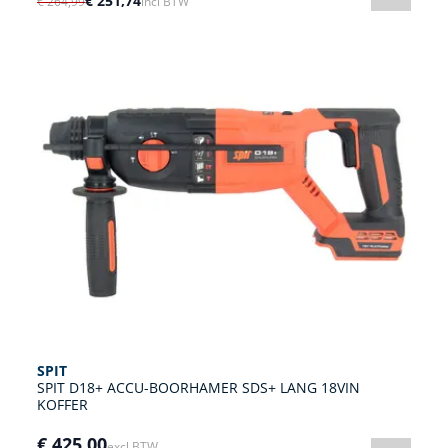
€ 251,74
€ 264,99
incl BTW
SPIT
SPIT D18+ ACCU-BOORHAMER SDS+ LANG 18VIN
KOFFER
€ 425,00
excl BTW