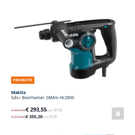
PROMOTIE
Makita
Sds+ Boorhamer 28Mm Hr2800
€ 293,55
€ 309,00
excl BTW
€ 355,20
€ 373,89
incl BTW