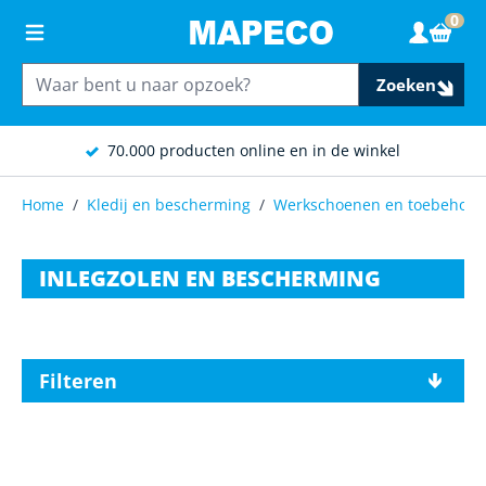
Ga naar de inhoud
0
Wink
Zoeken
70.000 producten online en in de winkel
Home
/
Kledij en bescherming
/
Werkschoenen en toebehore
INLEGZOLEN EN BESCHERMING
Filteren