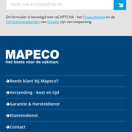
E-mail adres
Dit formulier is beveiligd met reCAPTCHA - het
Privacybeleid
en de
Servicevoorwaarden
van
Google
zijn van toepassing.
Reeds klant bij Mapeco?
Verzending - kost en tijd
Garantie & Hersteldienst
Klantendienst
Contact