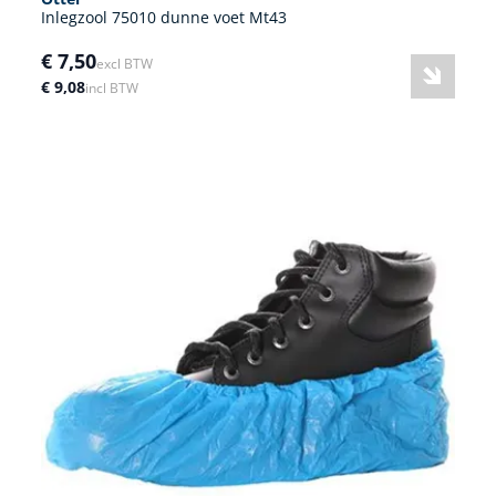
Inlegzool 75010 dunne voet Mt43
€ 7,50
excl BTW
€ 9,08
incl BTW