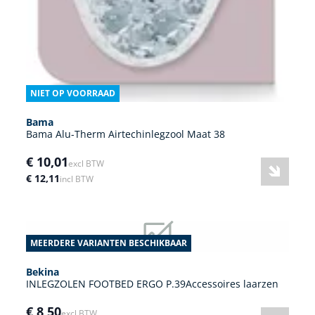
NIET OP VOORRAAD
Bama
Bama Alu-Therm Airtechinlegzool Maat 38
€ 10,01
excl BTW
€ 12,11
incl BTW
MEERDERE VARIANTEN BESCHIKBAAR
Bekina
INLEGZOLEN FOOTBED ERGO P.39Accessoires laarzen
€ 8,50
excl BTW