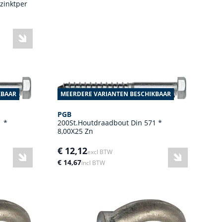
zinktper
KBAAR
MEERDERE VARIANTEN BESCHIKBAAR
PGB
1 *
200St.Houtdraadbout Din 571 *
8,00X25 Zn
€ 12,12
excl BTW
€ 14,67
incl BTW