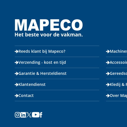
Reeds klant bij Mapeco?
Machine
Verzending - kost en tijd
Accessoi
Garantie & Hersteldienst
Gereeds
Klantendienst
Kledij &
Contact
Over Ma
Instagram
LinkedIn
X
Youtube
Facebook