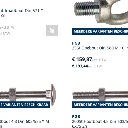
utdraadbout Din 571 *
 Zn
excl BTW
MEERDERE VARIANTEN BESCHI
cl BTW
PGB
25St.Oogbout Din 580 M 10 I
€ 159,87
excl BTW
€ 193,44
incl BTW
E VARIANTEN BESCHIKBAAR
MEERDERE VARIANTEN BESCHI
PGB
tbout 4.8 Din 603/555 * M
200St.Houtbout 4.8 Din 603/
Zn
6X75 Zn