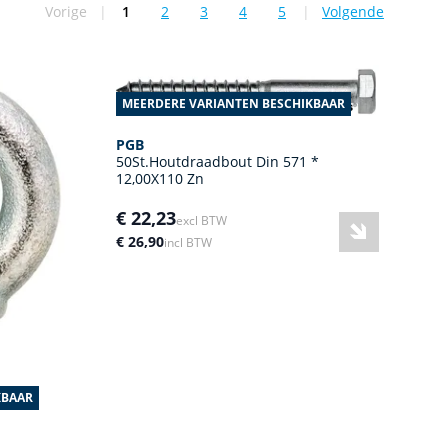
Vorige
|
1
2
3
4
5
|
Volgende
U lees momenteel pagina
Pagina
Pagina
Pagina
Pagina
MEERDERE VARIANTEN BESCHIKBAAR
PGB
50St.Houtdraadbout Din 571 *
12,00X110 Zn
€ 22,23
excl BTW
€ 26,90
incl BTW
KBAAR