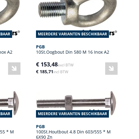
KBAAR
MEERDERE VARIANTEN BESCHIKBAAR
PGB
nox A2
10St.Oogbout Din 580 M 16 Inox A2
€ 153,48
excl BTW
€ 185,71
incl BTW
KBAAR
MEERDERE VARIANTEN BESCHIKBAAR
PGB
555 * M
100St.Houtbout 4.8 Din 603/555 * M
6X90 Zn