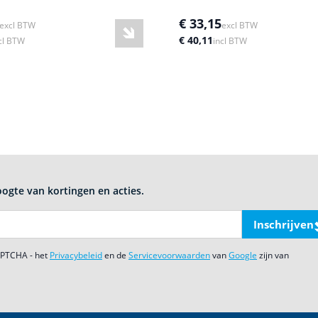
€ 33,15
excl BTW
excl BTW
€ 40,11
cl BTW
incl BTW
oogte van kortingen en acties.
Inschrijven
CAPTCHA - het
Privacybeleid
en de
Servicevoorwaarden
van
Google
zijn van