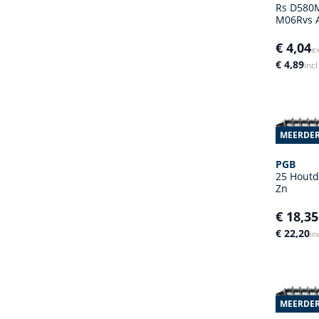
Rs D580M
M06Rvs A
€ 4,04
e
€ 4,89
inc
MEERDER
PGB
25 Houtd
Zn
€ 18,35
€ 22,20
in
MEERDER