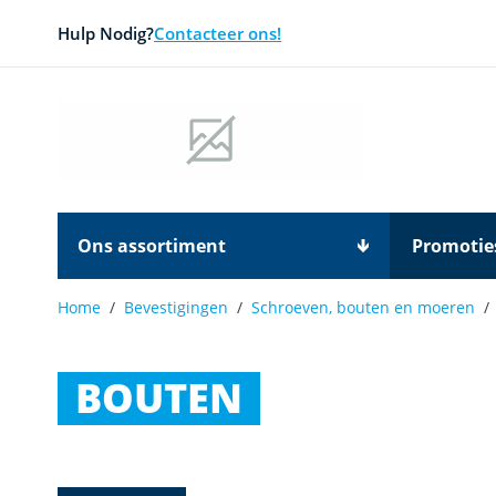
Ga naar de inhoud
Hulp Nodig?
Contacteer ons!
Ons assortiment
Promotie
Home
/
Bevestigingen
/
Schroeven, bouten en moeren
/
BOUTEN