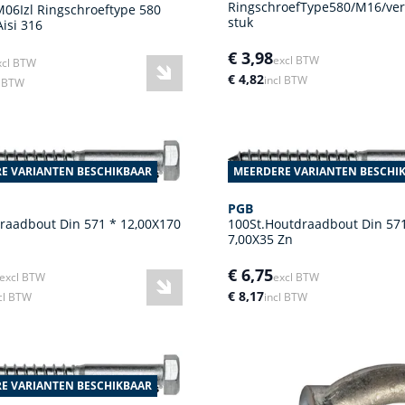
RingschroefType580/M16/ver
06Izl Ringschroeftype 580
stuk
isi 316
€ 3,98
excl BTW
xcl BTW
€ 4,82
incl BTW
l BTW
E VARIANTEN BESCHIKBAAR
MEERDERE VARIANTEN BESCHI
PGB
raadbout Din 571 * 12,00X170
100St.Houtdraadbout Din 57
7,00X35 Zn
€ 6,75
excl BTW
excl BTW
€ 8,17
cl BTW
incl BTW
E VARIANTEN BESCHIKBAAR