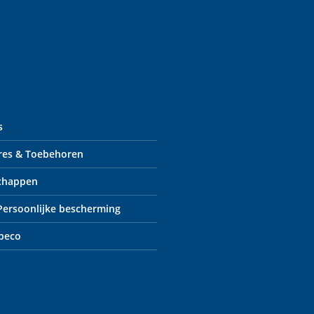
s
res & Toebehoren
chappen
 Persoonlijke bescherming
peco