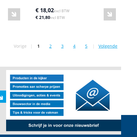
€ 18,02
excl BTW
€ 21,80
incl BTW
Vorige
|
1
2
3
4
5
|
Volgende
U lees momenteel pagina
Pagina
Pagina
Pagina
Pagina