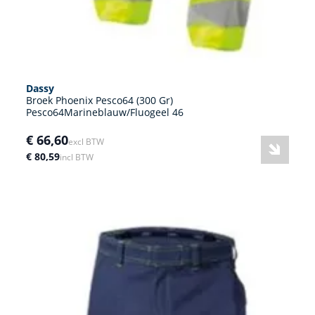
Dassy
Broek Phoenix Pesco64 (300 Gr)
Pesco64Marineblauw/Fluogeel 46
€ 66,60
excl BTW
€ 80,59
incl BTW