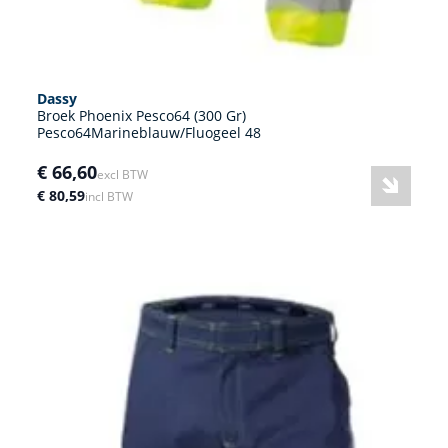
Dassy
Broek Phoenix Pesco64 (300 Gr)
Pesco64Marineblauw/Fluogeel 48
€ 66,60
excl BTW
€ 80,59
incl BTW