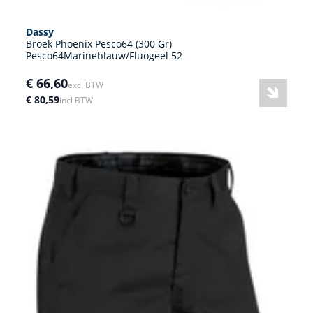
Dassy
Broek Phoenix Pesco64 (300 Gr)
Pesco64Marineblauw/Fluogeel 52
€ 66,60
excl BTW
€ 80,59
incl BTW