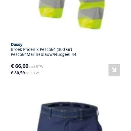
Dassy
Broek Phoenix Pesco64 (300 Gr)
Pesco64Marineblauw/Fluogeel 44
€ 66,60
excl BTW
€ 80,59
incl BTW