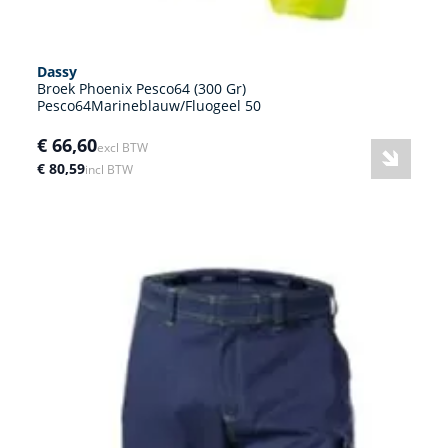
Dassy
Broek Phoenix Pesco64 (300 Gr)
Pesco64Marineblauw/Fluogeel 50
€ 66,60
excl BTW
€ 80,59
incl BTW