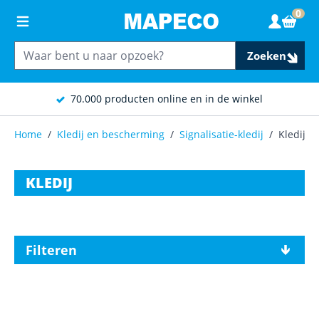
Ga naar de inhoud
0
Wink
Zoeken
70.000 producten online en in de winkel
Home
/
Kledij en bescherming
/
Signalisatie-kledij
/
Kledij
KLEDIJ
Filteren