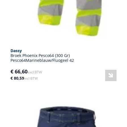
Dassy
Broek Phoenix Pesco64 (300 Gr)
Pesco64Marineblauw/Fluogeel 42
€ 66,60
excl BTW
€ 80,59
incl BTW