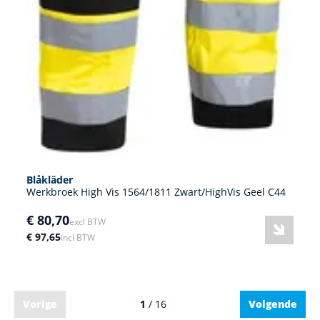
Blåkläder
Werkbroek High Vis 1564/1811 Zwart/HighVis Geel C44
€ 80,70
excl BTW
€ 97,65
incl BTW
Vorige
1
/ 16
Volgende