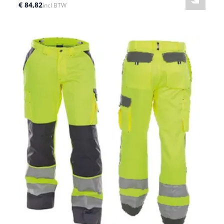
€ 84,82
incl BTW