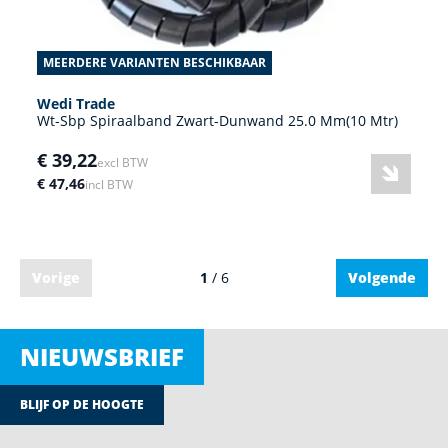
MEERDERE VARIANTEN BESCHIKBAAR
Wedi Trade
Wt-Sbp Spiraalband Zwart-Dunwand 25.0 Mm(10 Mtr)
€ 39,22
excl BTW
€ 47,46
incl BTW
Vorige
1
/ 6
Volgende
NIEUWSBRIEF
BLIJF OP DE HOOGTE