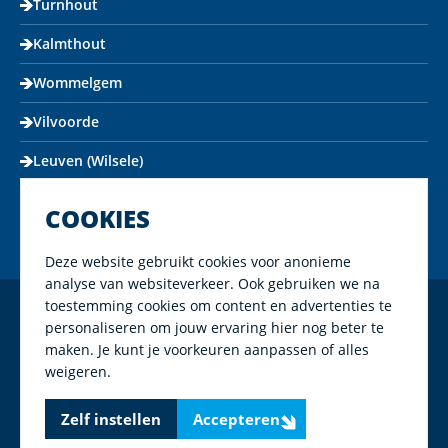
Turnhout
Kalmthout
Wommelgem
Vilvoorde
Leuven (Wilsele)
COOKIES
Deze website gebruikt cookies voor anonieme
analyse van websiteverkeer. Ook gebruiken we na
toestemming cookies om content en advertenties te
Copyright Mapeco 2026
personaliseren om jouw ervaring hier nog beter te
maken. Je kunt je voorkeuren aanpassen of alles
Algemene voorwaarden
weigeren.
Privacy policy
Zelf instellen
Accepteren
Cookies