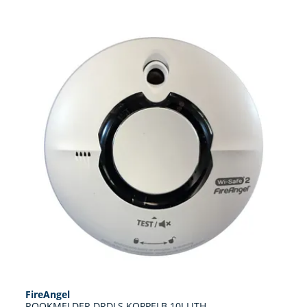
FireAngel
ROOKMELDER DRDLS KOPPELB 10J LITH