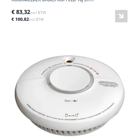
€ 83,32
excl BTW
€ 100,82
incl BTW