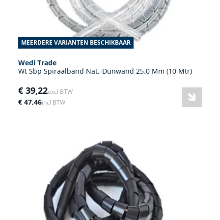
MEERDERE VARIANTEN BESCHIKBAAR
Wedi Trade
Wt Sbp Spiraalband Nat.-Dunwand 25.0 Mm (10 Mtr)
€ 39,22
excl BTW
€ 47,46
incl BTW