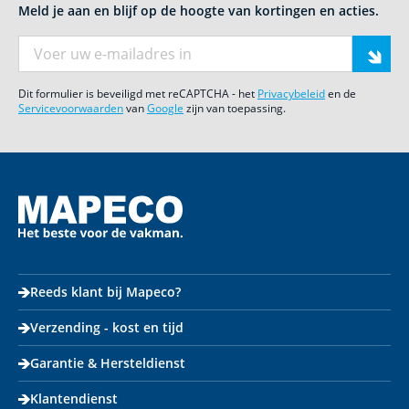
Meld je aan en blijf op de hoogte van kortingen en acties.
E-mail adres
Dit formulier is beveiligd met reCAPTCHA - het
Privacybeleid
en de
Servicevoorwaarden
van
Google
zijn van toepassing.
Reeds klant bij Mapeco?
Verzending - kost en tijd
Garantie & Hersteldienst
Klantendienst