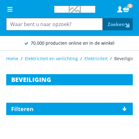
Ga naar de inhoud
0
Wink
Zoeken
70.000 producten online en in de winkel
Home
/
Elektriciteit en verlichting
/
Elektriciteit
/
Beveiliging
BEVEILIGING
Filteren