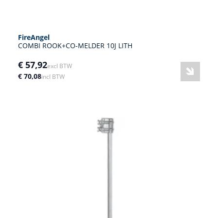
FireAngel
COMBI ROOK+CO-MELDER 10J LITH
€ 57,92
excl BTW
€ 70,08
incl BTW