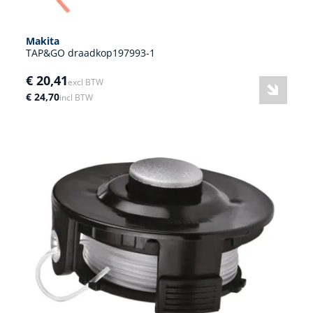
Makita
TAP&GO draadkop197993-1
€ 20,41
excl BTW
€ 24,70
incl BTW