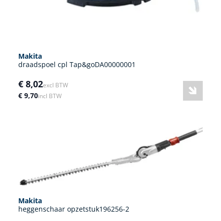
Makita
draadspoel cpl Tap&goDA00000001
€ 8,02
excl BTW
€ 9,70
incl BTW
Makita
heggenschaar opzetstuk196256-2