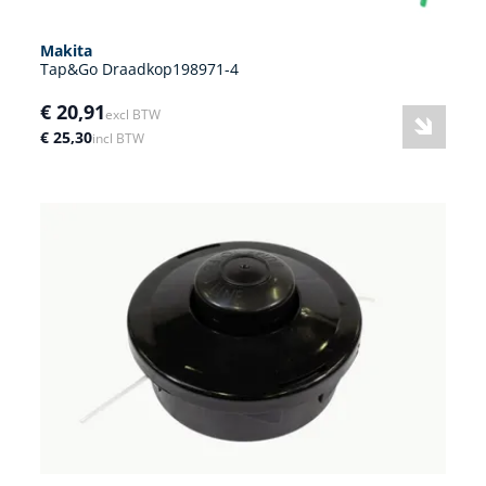
Makita
Tap&Go Draadkop198971-4
€ 20,91
excl BTW
€ 25,30
incl BTW