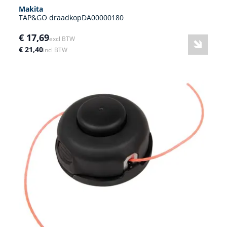
Makita
TAP&GO draadkopDA00000180
€ 17,69
excl BTW
€ 21,40
incl BTW