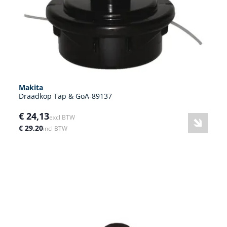
Makita
Draadkop Tap & GoA-89137
€ 24,13
excl BTW
€ 29,20
incl BTW