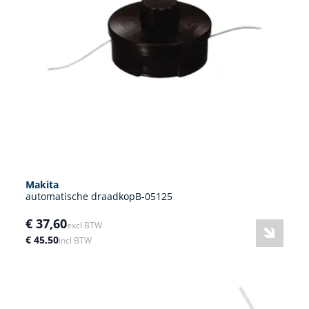
Makita
automatische draadkopB-05125
€ 37,60
excl BTW
€ 45,50
incl BTW