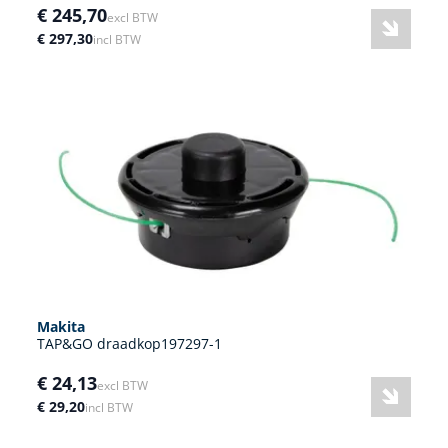
€ 245,70
excl BTW
€ 297,30
incl BTW
Makita
TAP&GO draadkop197297-1
€ 24,13
excl BTW
€ 29,20
incl BTW