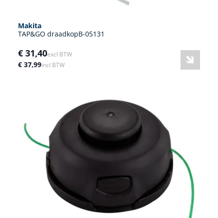
Makita
TAP&GO draadkopB-05131
€ 31,40
excl BTW
€ 37,99
incl BTW