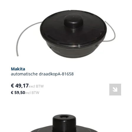
Makita
automatische draadkopA-81658
€ 49,17
excl BTW
€ 59,50
incl BTW