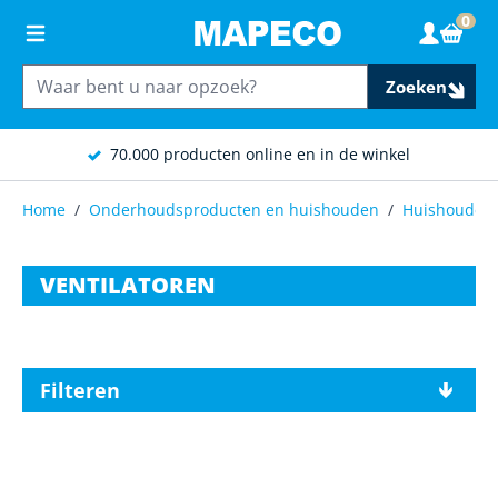
Ga naar de inhoud
0
Wink
Zoeken
70.000 producten online en in de winkel
Home
/
Onderhoudsproducten en huishouden
/
Huishouden
VENTILATOREN
Filteren