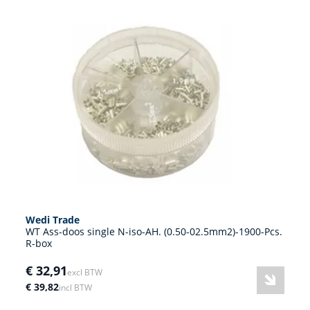
Wedi Trade
WT Ass-doos single N-iso-AH. (0.50-02.5mm2)-1900-Pcs.
R-box
€ 32,91
excl BTW
€ 39,82
incl BTW