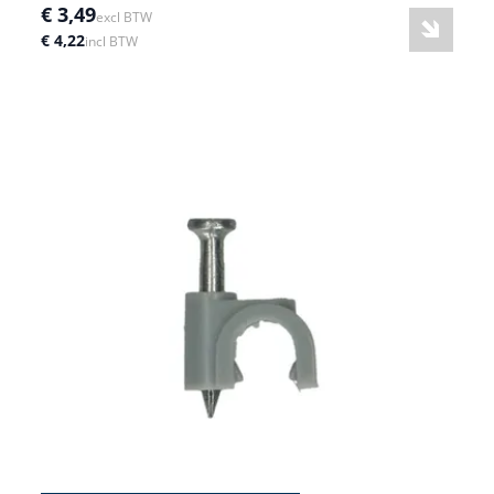
€ 3,49
excl BTW
€ 4,22
incl BTW