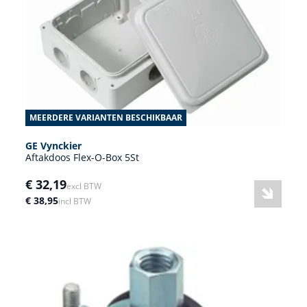
MEERDERE VARIANTEN BESCHIKBAAR
GE Vynckier
Aftakdoos Flex-O-Box 5St
€ 32,19
excl BTW
€ 38,95
incl BTW