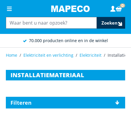
Ga naar de inhoud
0
Wink
Zoeken
70.000 producten online en in de winkel
Home
/
Elektriciteit en verlichting
/
Elektriciteit
/
Installatiem
INSTALLATIEMATERIAAL
Filteren