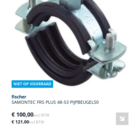
NIET OP VOORRAAD
fischer
SAMONTEC FRS PLUS 48-53 PIJPBEUGEL50
€ 100,00
excl BTW
€ 121,00
incl BTW