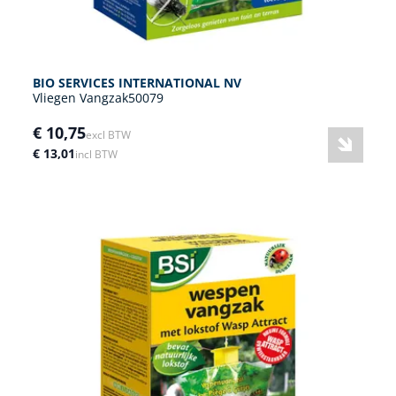
BIO SERVICES INTERNATIONAL NV
Vliegen Vangzak50079
€ 10,75
excl BTW
€ 13,01
incl BTW