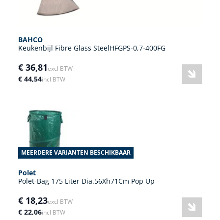
BAHCO
Keukenbijl Fibre Glass SteelHFGPS-0,7-400FG
€ 36,81
excl BTW
€ 44,54
incl BTW
MEERDERE VARIANTEN BESCHIKBAAR
Polet
Polet-Bag 175 Liter Dia.56Xh71Cm Pop Up
€ 18,23
excl BTW
€ 22,06
incl BTW