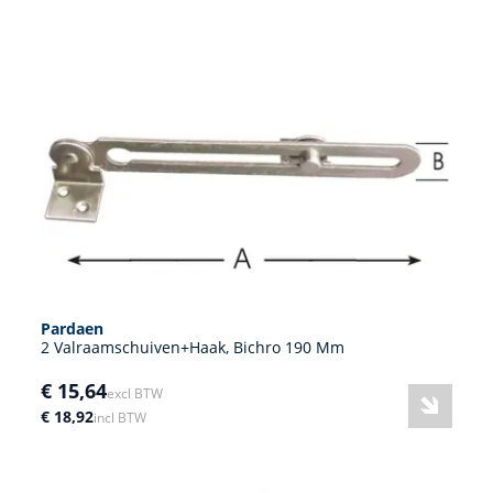
Pardaen
2 Valraamschuiven+Haak, Bichro 190 Mm
€ 15,64
excl BTW
€ 18,92
incl BTW