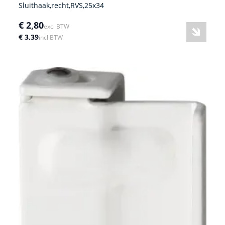
Sluithaak,recht,RVS,25x34
€ 2,80
excl BTW
€ 3,39
incl BTW