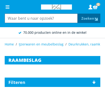
Ga naar de inhoud
0
Wink
Zoeken
70.000 producten online en in de winkel
Home
/
IJzerwaren en meubelbeslag
/
Deurkrukken, raamkruk
RAAMBESLAG
Filteren