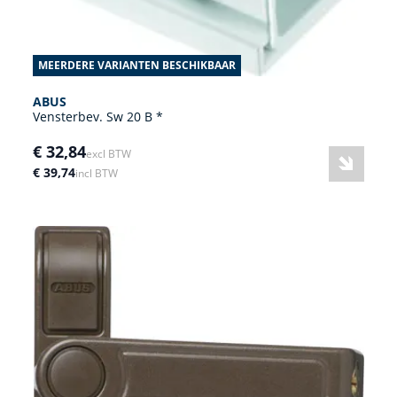
MEERDERE VARIANTEN BESCHIKBAAR
ABUS
Vensterbev. Sw 20 B *
€ 32,84
excl BTW
€ 39,74
incl BTW