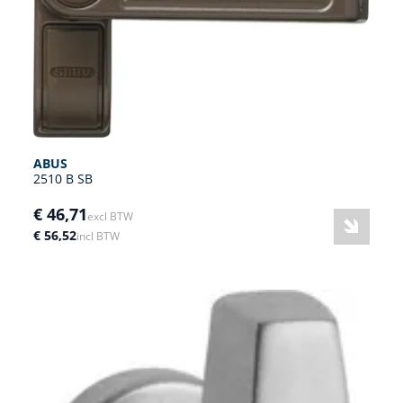
ABUS
2510 B SB
€ 46,71
excl BTW
€ 56,52
incl BTW