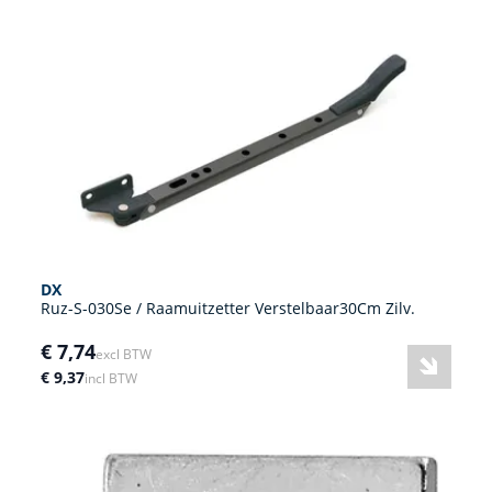
DX
Ruz-S-030Se / Raamuitzetter Verstelbaar30Cm Zilv.
€ 7,74
excl BTW
€ 9,37
incl BTW