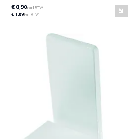
€ 0,90
excl BTW
€ 1,09
incl BTW