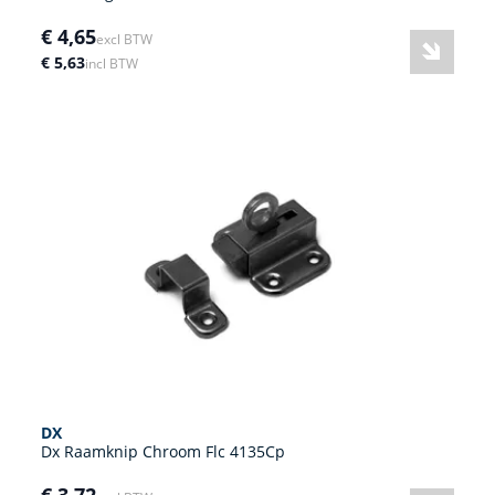
€ 4,65
excl BTW
€ 5,63
incl BTW
DX
Dx Raamknip Chroom Flc 4135Cp
€ 3,72