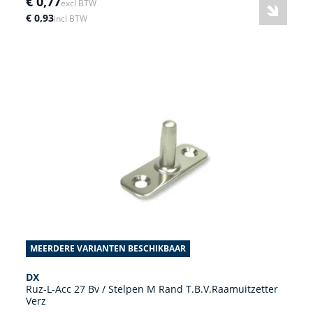
€ 0,77
excl BTW
€ 0,93
incl BTW
MEERDERE VARIANTEN BESCHIKBAAR
DX
Ruz-L-Acc 27 Bv / Stelpen M Rand T.B.V.Raamuitzetter
Verz