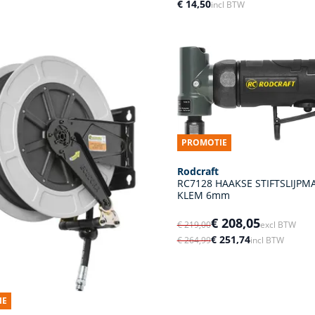
€ 14,50
incl BTW
PROMOTIE
Rodcraft
RC7128 HAAKSE STIFTSLIJPM
KLEM 6mm
€ 208,05
€ 219,00
excl BTW
€ 251,74
€ 264,99
incl BTW
IE