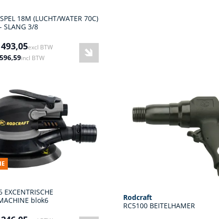
PEL 18M (LUCHT/WATER 70C)
 - SLANG 3/8
 493,05
excl BTW
 596,59
incl BTW
IE
6 EXCENTRISCHE
Rodcraft
ACHINE blok6
RC5100 BEITELHAMER