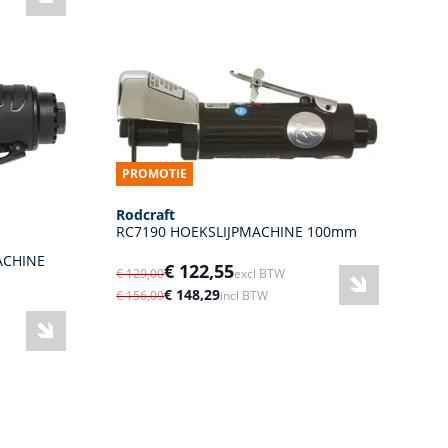
PROMOTIE
Rodcraft
RC7190 HOEKSLIJPMACHINE 100mm
ACHINE
€ 122,55
€ 129,00
excl BTW
€ 148,29
€ 156,09
incl BTW