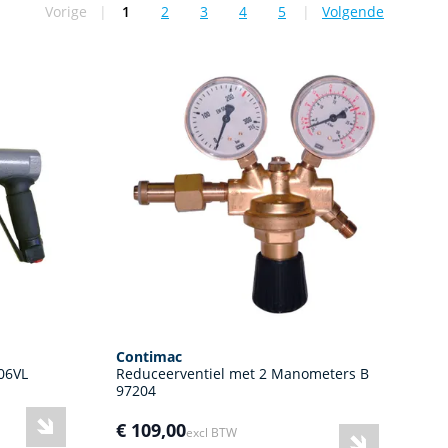
Vorige
|
1
2
3
4
5
|
Volgende
U lees momenteel pagina
Pagina
Pagina
Pagina
Pagina
Contimac
06VL
Reduceerventiel met 2 Manometers B
97204
€ 109,00
excl BTW