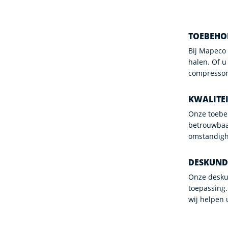
TOEBEHO
Bij Mapeco 
halen. Of u
compressor 
KWALITE
Onze toebeh
betrouwbaa
omstandig
DESKUNDI
Onze desku
toepassing.
wij helpen 