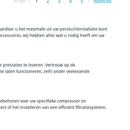
Vorige
|
1
2
3
4
5
|
Volgende
U lees momenteel pagina
Pagina
Pagina
Pagina
Pagina
rdoor u het maximale uit uw persluchtinstallatie kunt
 accessoires, wij hebben alles wat u nodig heeft om uw
prestaties te leveren. Vertrouw op de
 laten functioneren, zelfs onder veeleisende
oebehoren voor uw specifieke compressor en
t of het installeren van een efficiënt filtratiesysteem,