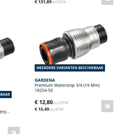
€ 131,89
incl BTW
MEERDERE VARIANTEN BESCHIKBAAR
GARDENA
Premium Waterstop 3/4 (19 Mm)
18254-50
KBAAR
€ 12,80
excl BTW
€ 15,49
incl BTW
Mm) -