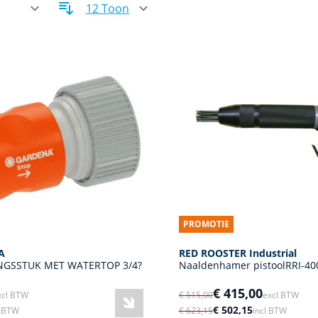
PROMOTIE
A
RED ROOSTER Industrial
GSSTUK MET WATERTOP 3/4?
Naaldenhamer pistoolRRI-40
€ 415,00
xcl BTW
€ 515,00
excl BTW
€ 502,15
l BTW
€ 623,15
incl BTW