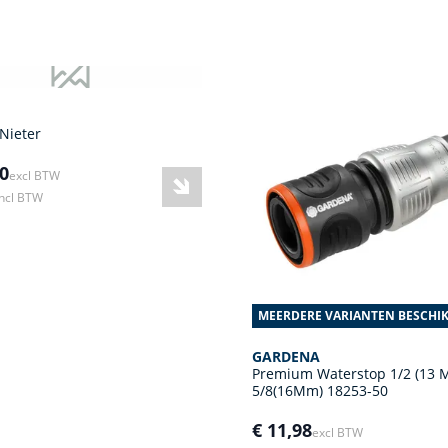
Nieter
00
excl BTW
incl BTW
MEERDERE VARIANTEN BESCHI
GARDENA
Premium Waterstop 1/2 (13 
5/8(16Mm) 18253-50
€ 11,98
excl BTW