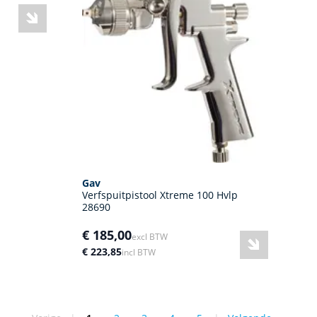
Gav
Verfspuitpistool Xtreme 100 Hvlp
28690
€ 185,00
excl BTW
€ 223,85
incl BTW