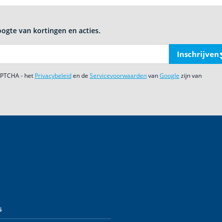
oogte van kortingen en acties.
Inschrijven
CAPTCHA - het
Privacybeleid
en de
Servicevoorwaarden
van
Google
zijn van
s