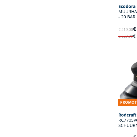
Ecodora
MUURHAS
- 20 BAR
€
€ 519,00
€
€ 627,99
PROMOT
Rodcraft
RC7705V
SCHUURM