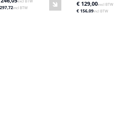
 246,05
excl BTW
€ 129,00
excl BTW
 297,72
incl BTW
€ 156,09
incl BTW