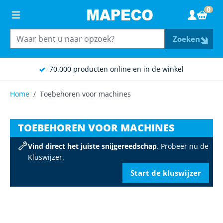
Ga naar de inhoud
0
Wink
Zoeken
70.000 producten online en in de winkel
Home
/
Toebehoren voor machines
TOEBEHOREN VOOR MACHINES
Vind direct het juiste snijgereedschap
. Probeer nu de
Kluswijzer.
Start de kluswijzer