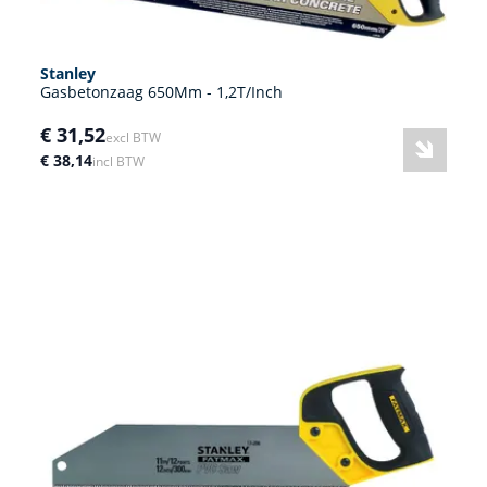
Stanley
Gasbetonzaag 650Mm - 1,2T/Inch
€ 31,52
excl BTW
€ 38,14
incl BTW