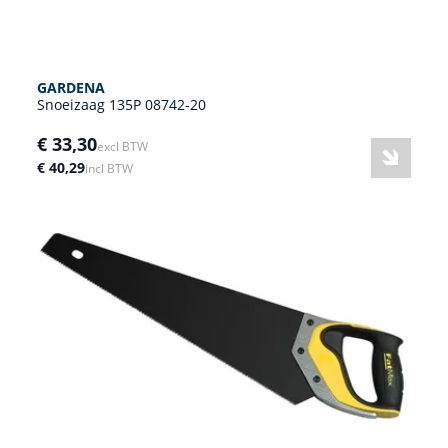
GARDENA
Snoeizaag 135P 08742-20
€ 33,30
excl BTW
€ 40,29
incl BTW