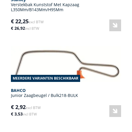
Verstekbak Kunststof Met Kapzaag
L350Mm/B143Mm/H95Mm
€ 22,25
excl BTW
€ 26,92
incl BTW
MEERDERE VARIANTEN BESCHIKBAAR
BAHCO
Junior Zaagbeugel / Bulk218-BULK
€ 2,92
excl BTW
€ 3,53
incl BTW