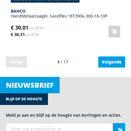
BAHCO
HandMetaalzaagbl. Sandflex 18T3906-300-18-10P
€ 30,01
excl BTW
€ 36,31
incl BTW
Vorige
1
/ 17
Volgende
NIEUWSBRIEF
BLIJF OP DE HOOGTE
Meld je aan en blijf op de hoogte van kortingen en acties.
E-mail adres