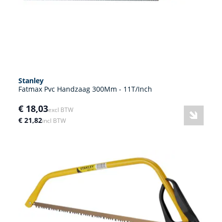
Stanley
Fatmax Pvc Handzaag 300Mm - 11T/Inch
€ 18,03
excl BTW
€ 21,82
incl BTW