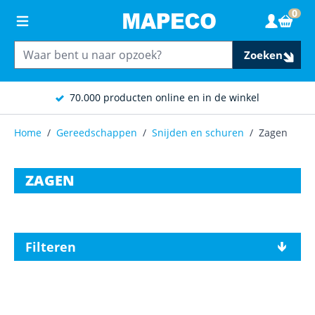
Ga naar de inhoud
0
Wink
Zoeken
70.000 producten online en in de winkel
Home
/
Gereedschappen
/
Snijden en schuren
/
Zagen
ZAGEN
Filteren