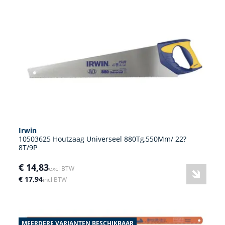
Irwin
10503625 Houtzaag Universeel 880Tg,550Mm/ 22?
8T/9P
€ 14,83
excl BTW
€ 17,94
incl BTW
MEERDERE VARIANTEN BESCHIKBAAR