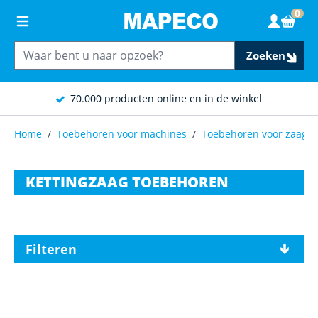
Ga naar de inhoud
0
Wink
Zoeken
70.000 producten online en in de winkel
Home
/
Toebehoren voor machines
/
Toebehoren voor zaagm
KETTINGZAAG TOEBEHOREN
Filteren