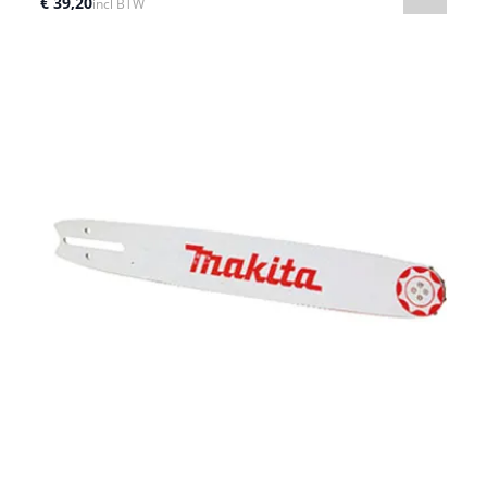
€ 39,20
incl BTW