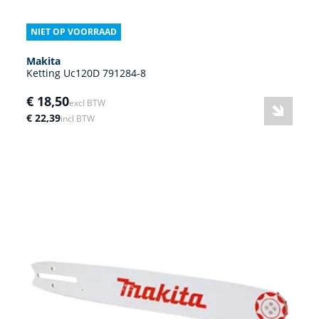
NIET OP VOORRAAD
Makita
Ketting Uc120D 791284-8
€ 18,50
excl BTW
€ 22,39
incl BTW