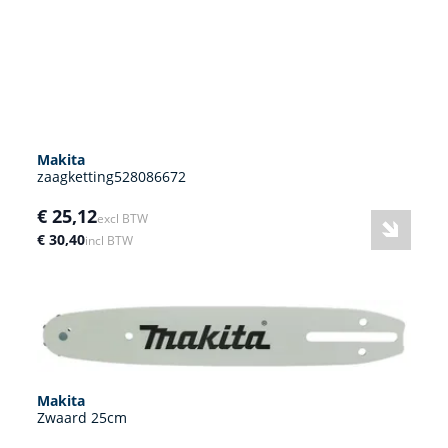
Makita
zaagketting528086672
€ 25,12
excl BTW
€ 30,40
incl BTW
Makita
Zwaard 25cm