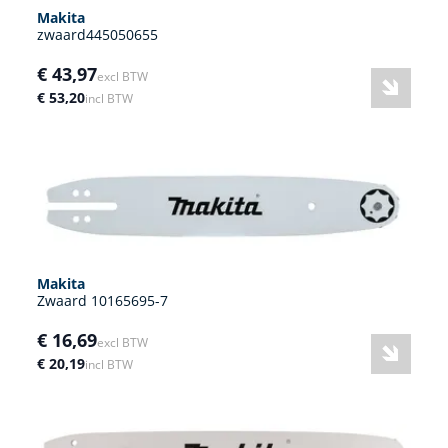
Makita
zwaard445050655
€ 43,97
excl BTW
€ 53,20
incl BTW
Makita
Zwaard 10165695-7
€ 16,69
excl BTW
€ 20,19
incl BTW