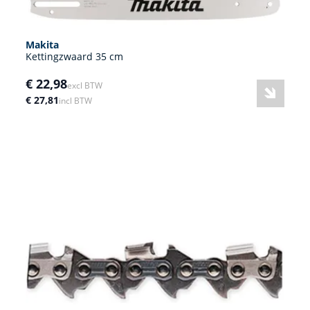
Makita
Kettingzwaard 35 cm
€ 22,98
excl BTW
€ 27,81
incl BTW