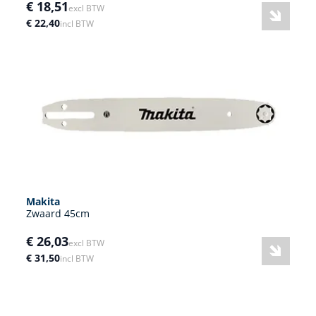
€ 18,51
excl BTW
€ 22,40
incl BTW
Makita
Zwaard 45cm
€ 26,03
excl BTW
€ 31,50
incl BTW