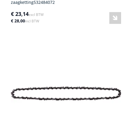
zaagketting532484072
€ 23,14
excl BTW
€ 28,00
incl BTW