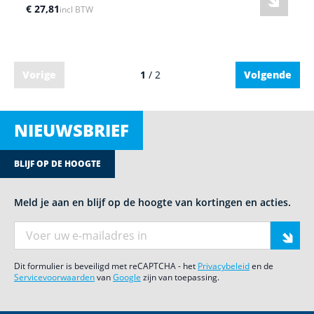
€ 27,81
incl BTW
Vorige
1
/ 2
Volgende
NIEUWSBRIEF
BLIJF OP DE HOOGTE
Meld je aan en blijf op de hoogte van kortingen en acties.
E-mail adres
Dit formulier is beveiligd met reCAPTCHA - het
Privacybeleid
en de
Servicevoorwaarden
van
Google
zijn van toepassing.