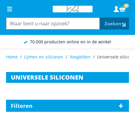
Ga naar de inhoud
0
Wink
Zoeken
70.000 producten online en in de winkel
Home
/
Lijmen en siliconen
/
Voegkitten
/
Universele silicon
UNIVERSELE SILICONEN
Filteren