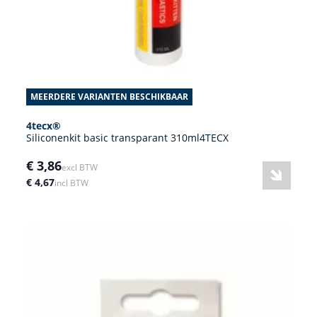
MEERDERE VARIANTEN BESCHIKBAAR
4tecx®
Siliconenkit basic transparant 310ml4TECX
€ 3,86
excl BTW
€ 4,67
incl BTW