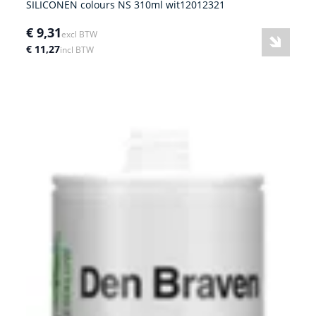
SILICONEN colours NS 310ml wit12012321
€ 9,31
excl BTW
€ 11,27
incl BTW