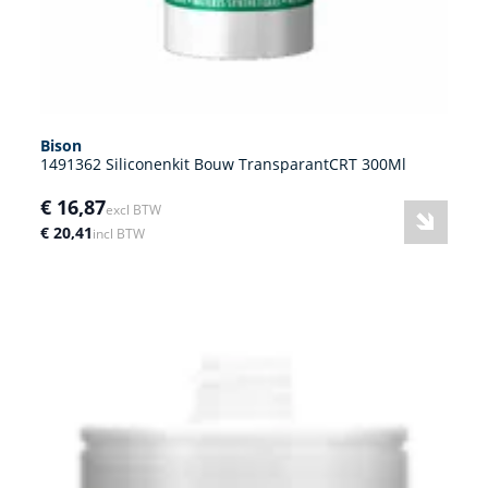
Bison
1491362 Siliconenkit Bouw TransparantCRT 300Ml
€ 16,87
excl BTW
€ 20,41
incl BTW