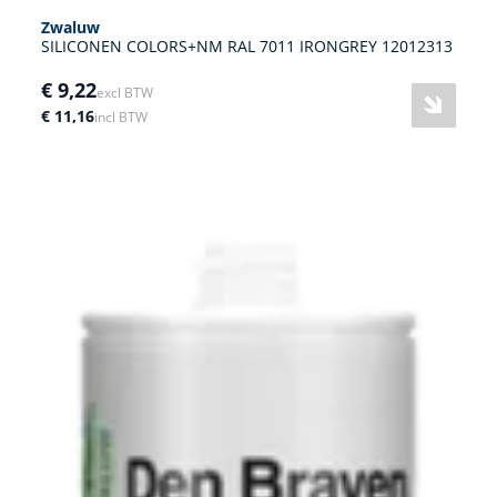
Zwaluw
SILICONEN COLORS+NM RAL 7011 IRONGREY 12012313
€ 9,22
excl BTW
€ 11,16
incl BTW