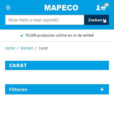
Ga naar de inhoud
0
Wink
Zoeken
70.000 producten online en in de winkel
Home
/
Merken
/
Carat
CARAT
Filteren