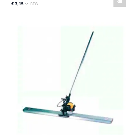
€ 3,15
incl BTW