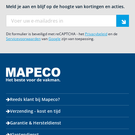
Meld je aan en blijf op de hoogte van kortingen en acties.
E-mail adres
Dit formulier is beveiligd met reCAPTCHA - het
Privacybeleid
en de
Servicevoorwaarden
van
Google
zijn van toepassing.
Reeds klant bij Mapeco?
Verzending - kost en tijd
Garantie & Hersteldienst
Klantendienst