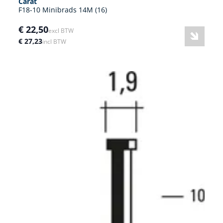
Carat
F18-10 Minibrads 14M (16)
€ 22,50
excl BTW
€ 27,23
incl BTW