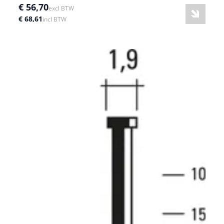
€ 56,70
excl BTW
€ 68,61
incl BTW