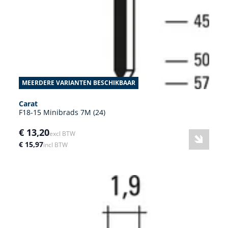
MEERDERE VARIANTEN BESCHIKBAAR
Carat
F18-15 Minibrads 7M (24)
€ 13,20
excl BTW
€ 15,97
incl BTW