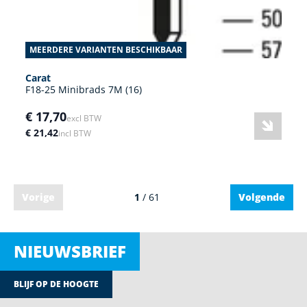
MEERDERE VARIANTEN BESCHIKBAAR
Carat
F18-25 Minibrads 7M (16)
€ 17,70
excl BTW
€ 21,42
incl BTW
Vorige
1
/ 61
Volgende
NIEUWSBRIEF
BLIJF OP DE HOOGTE