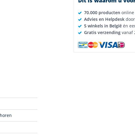
Dit is waarom u voor
70.000 producten
online
Advies en Helpdesk
door
5 winkels in België
én ee
Gratis verzending
vanaf 
ehoren