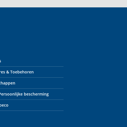
s
res & Toebehoren
chappen
 Persoonlijke bescherming
peco