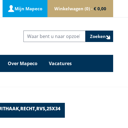
Mijn Mapeco
Winkelwagen
0
-
€ 0,00
Zoeken
Over Mapeco
Vacatures
UITHAAK,RECHT,RVS,25X34