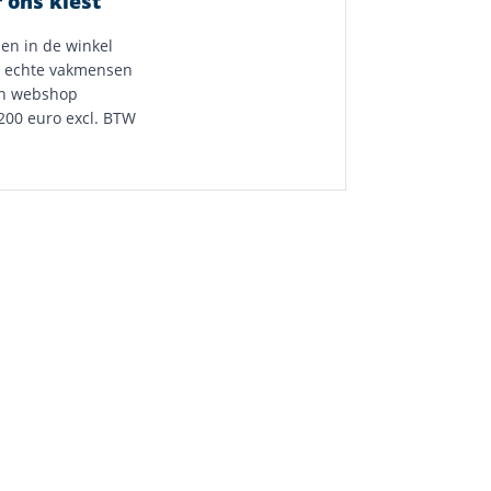
 ons kiest
 en in de winkel
 echte vakmensen
n webshop
200 euro excl. BTW