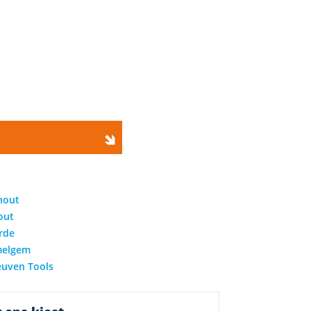
hout
out
rde
elgem
euven Tools