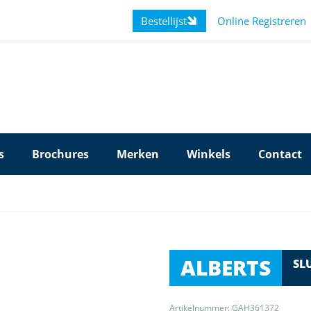
Bestellijst
Online Registreren
s
Brochures
Merken
Winkels
Contact
ALBERTS
SL
Artikelnummer: GAH361372