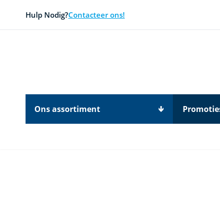
Ga naar de inhoud
Hulp Nodig?
Contacteer ons!
Ons assortiment
Promotie
Main image
Click to view image in fullscreen