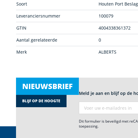
Soort
Houten Port Beslag
Leveranciersnummer
100079
GTIN
4004338361372
Aantal gerelateerde
0
Merk
ALBERTS
NIEUWSBRIEF
Meld je aan en blijf op de h
BLIJF OP DE HOOGTE
E-mail adres
Dit formulier is beveiligd met re
toepassing.