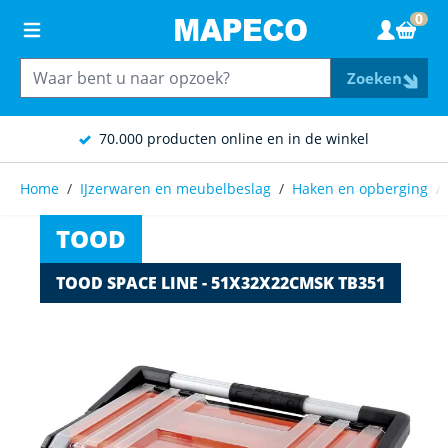
Ga naar de inhoud
0
Wink
Zoeken
70.000 producten online en in de winkel
Home
/
IJzerwaren en meubelbeslag
/
Haken en opberging
/
TOOD
TOOD SPACE LINE - 51X32X22CMSK TB351
Main image
Click to view image in fullscreen