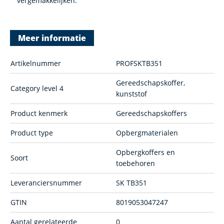
vergemakkelijken.
Meer informatie
Artikelnummer
PROFSKTB351
Gereedschapskoffer,
Category level 4
kunststof
Product kenmerk
Gereedschapskoffers
Product type
Opbergmaterialen
Opbergkoffers en
Soort
toebehoren
Leveranciersnummer
SK TB351
GTIN
8019053047247
Aantal gerelateerde
0