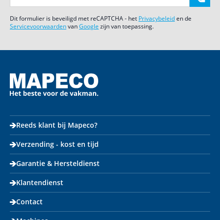
Dit formulier is beveiligd met reCAPTCHA - het
Privacybeleid
en de
Servicevoorwaarden
van
Google
zijn van toepassing.
Reeds klant bij Mapeco?
Verzending - kost en tijd
Garantie & Hersteldienst
Klantendienst
Contact