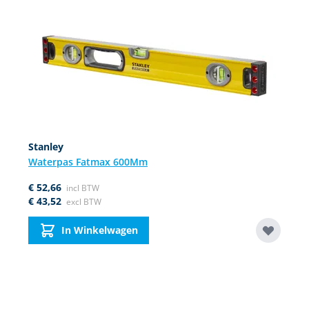
Navigating through the elements of the carousel is possible using
Press to skip carousel
Press to go to carousel navigation
Stanley
Waterpas Fatmax 600Mm
€ 52,66
€ 43,52
In Winkelwagen