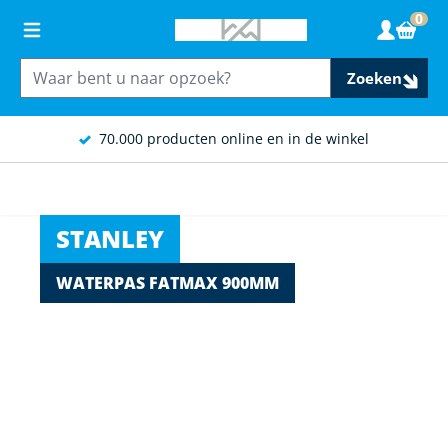
Ga naar de inhoud
0
Wink
Zoeken
70.000 producten online en in de winkel
STANLEY
WATERPAS FATMAX 900MM
Main image
Click to view image in fullscreen