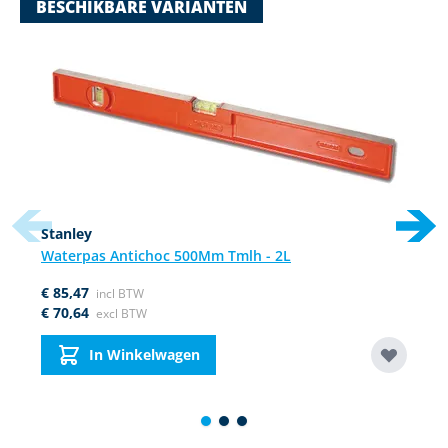
BESCHIKBARE VARIANTEN
Navigating through the elements of the carousel is possible using
Press to skip carousel
Press to go to carousel navigation
Stanley
Waterpas Antichoc 500Mm Tmlh - 2L
€ 85,47
€ 70,64
In Winkelwagen