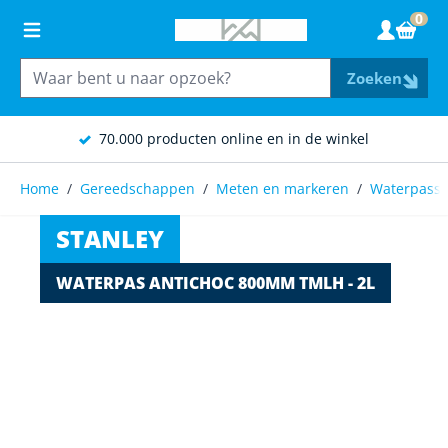
Ga naar de inhoud
0
Wink
Zoeken
70.000 producten online en in de winkel
Home
/
Gereedschappen
/
Meten en markeren
/
Waterpass
STANLEY
WATERPAS ANTICHOC 800MM TMLH - 2L
Main image
Click to view image in fullscreen