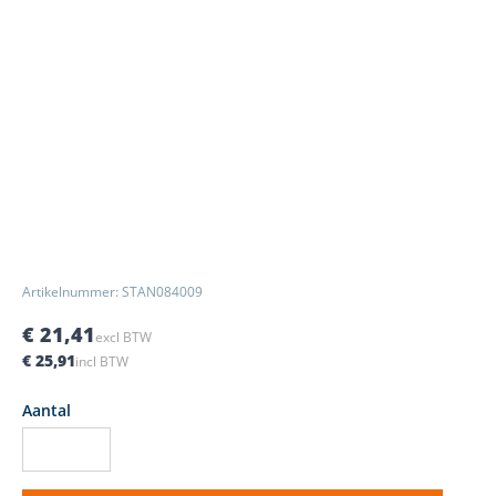
Artikelnummer: STAN084009
€ 21,41
excl BTW
€ 25,91
incl BTW
Aantal