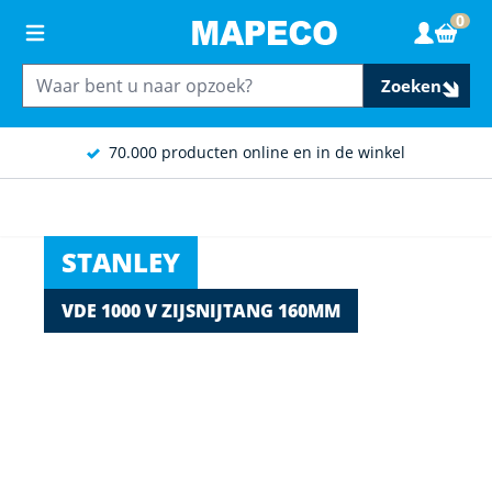
Ga naar de inhoud
0
Wink
Zoeken
70.000 producten online en in de winkel
STANLEY
VDE 1000 V ZIJSNIJTANG 160MM
Main image
Click to view image in fullscreen