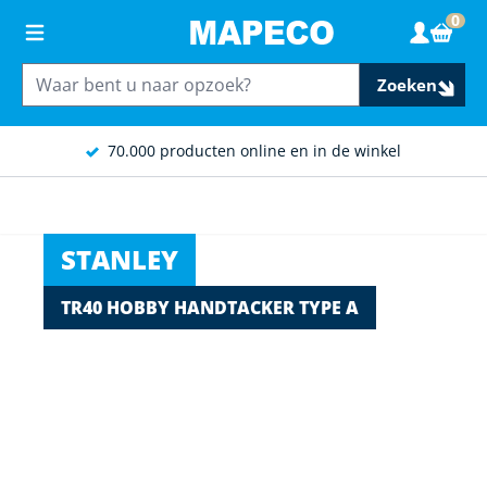
Ga naar de inhoud
0
Wink
Zoeken
70.000 producten online en in de winkel
STANLEY
TR40 HOBBY HANDTACKER TYPE A
Main image
Click to view image in fullscreen