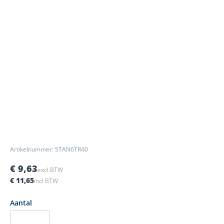
Artikelnummer: STAN6TR40
€ 9,63
excl BTW
€ 11,65
incl BTW
Aantal