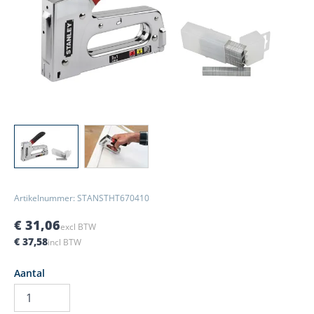
View larger image
View larger image
Artikelnummer: STANSTHT670410
€ 31,06
excl BTW
€ 37,58
incl BTW
Aantal