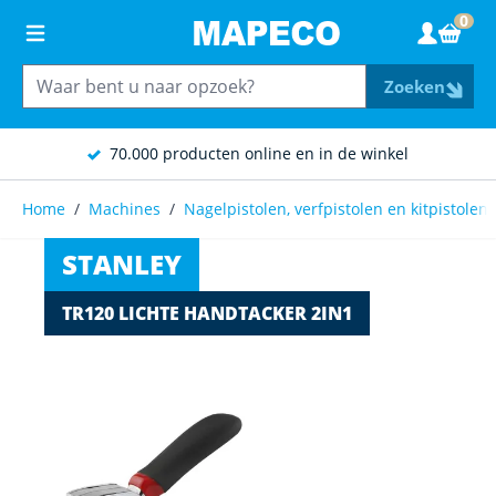
Ga naar de inhoud
0
Wink
Zoeken
70.000 producten online en in de winkel
Home
/
Machines
/
Nagelpistolen, verfpistolen en kitpistolen
STANLEY
TR120 LICHTE HANDTACKER 2IN1
Main image
Click to view image in fullscreen