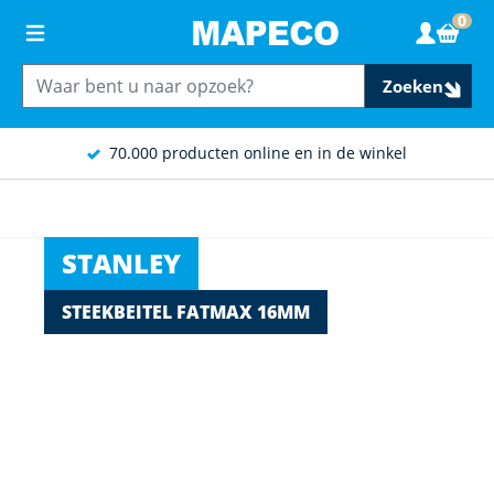
Ga naar de inhoud
0
Wink
Zoeken
70.000 producten online en in de winkel
STANLEY
STEEKBEITEL FATMAX 16MM
Main image
Click to view image in fullscreen