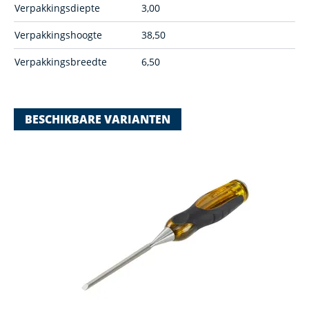
Verpakkingsdiepte
3,00
Verpakkingshoogte
38,50
Verpakkingsbreedte
6,50
BESCHIKBARE VARIANTEN
Navigating through the elements of the carousel is possible using
Press to skip carousel
Press to go to carousel navigation