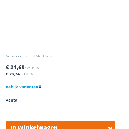
Artikelnummer: STAN016257
€ 21,69
excl BTW
€ 26,24
incl BTW
Bekijk varianten
Aantal
In Winkelwagen