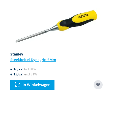
Navigating through the elements of the carousel is possible using
Press to skip carousel
Press to go to carousel navigation
Stanley
Steekbeitel Dynagrip 6Mm
€ 16,72
€ 13,82
In Winkelwagen