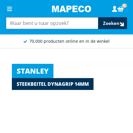
Ga naar de inhoud
0
Wink
Zoeken
70.000 producten online en in de winkel
STANLEY
STEEKBEITEL DYNAGRIP 14MM
Main image
Click to view image in fullscreen