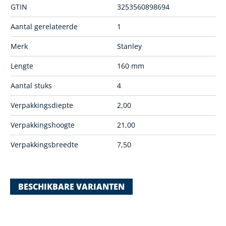
GTIN
3253560898694
Aantal gerelateerde
1
Merk
Stanley
Lengte
160 mm
Aantal stuks
4
Verpakkingsdiepte
2,00
Verpakkingshoogte
21,00
Verpakkingsbreedte
7,50
BESCHIKBARE VARIANTEN
Navigating through the elements of the carousel is possible using
Press to skip carousel
Press to go to carousel navigation