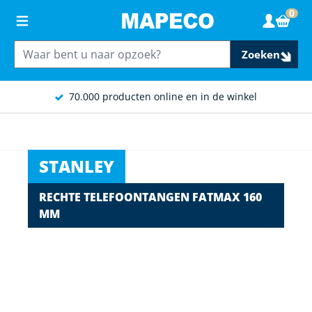
Ga naar de inhoud
0
Wink
Zoeken
70.000 producten online en in de winkel
STANLEY
RECHTE TELEFOONTANGEN FATMAX 160
MM
Main image
Click to view image in fullscreen