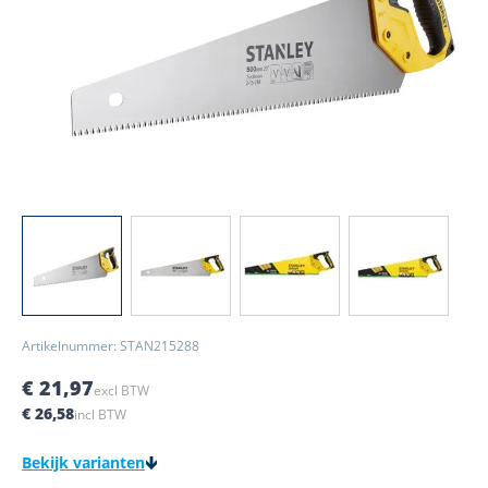
View larger image
View larger image
View larger image
View larger
Artikelnummer: STAN215288
€ 21,97
excl BTW
€ 26,58
incl BTW
Bekijk varianten