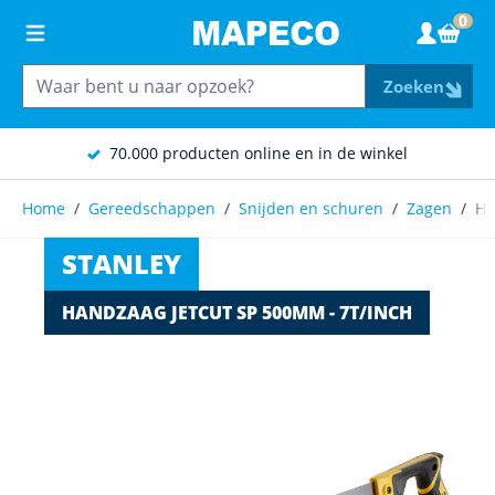
Ga naar de inhoud
0
Wink
Zoeken
70.000 producten online en in de winkel
Home
/
Gereedschappen
/
Snijden en schuren
/
Zagen
/
Ha
STANLEY
HANDZAAG JETCUT SP 500MM - 7T/INCH
Main image
Click to view image in fullscreen