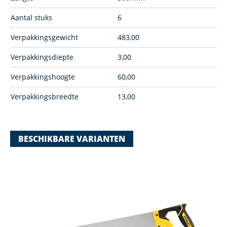
Aantal stuks
6
Verpakkingsgewicht
483,00
Verpakkingsdiepte
3,00
Verpakkingshoogte
60,00
Verpakkingsbreedte
13,00
BESCHIKBARE VARIANTEN
Navigating through the elements of the carousel is possible using
Press to skip carousel
Press to go to carousel navigation