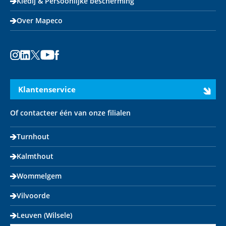
Kledij & Persoonlijke bescherming
Over Mapeco
Instagram
LinkedIn
X
Youtube
Facebook
Klantenservice
Of contacteer één van onze filialen
Turnhout
Kalmthout
Wommelgem
Vilvoorde
Leuven (Wilsele)