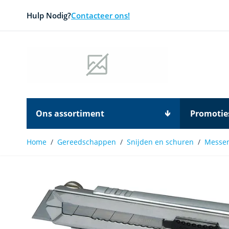
Ga naar de inhoud
Hulp Nodig?
Contacteer ons!
Ons assortiment
Promotie
Home
/
Gereedschappen
/
Snijden en schuren
/
Messe
Main image
Click to view image in fullscreen