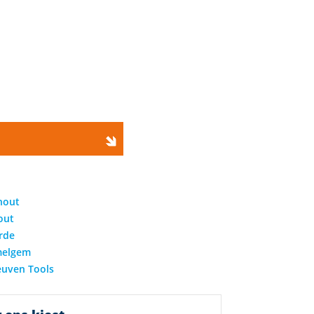
ge
hout
out
rde
elgem
euven Tools