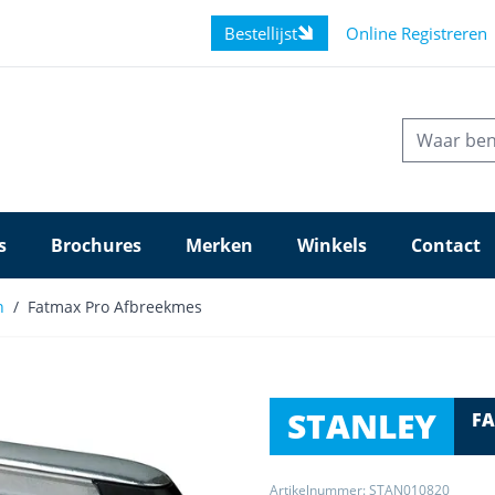
Bestellijst
Online Registreren
s
Brochures
Merken
Winkels
Contact
n
/
Fatmax Pro Afbreekmes
STANLEY
FA
Artikelnummer: STAN010820