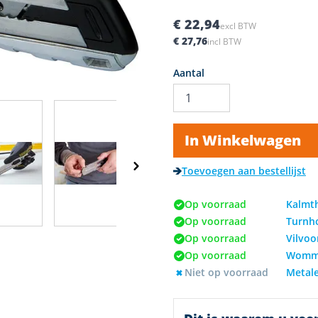
€ 22,94
excl BTW
€ 27,76
incl BTW
Aantal
mage
In Winkelwagen
View larger image
View larger image
View larger image
View larger ima
Toevoegen aan bestellijst
Op voorraad
Kalmt
Op voorraad
Turnh
Op voorraad
Vilvoo
Op voorraad
Womm
Niet op voorraad
Metal