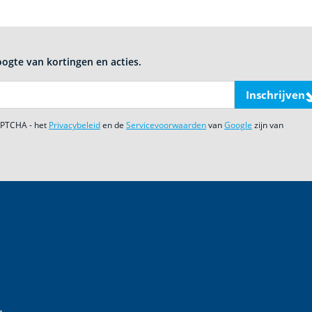
oogte van kortingen en acties.
Inschrijven
CAPTCHA - het
Privacybeleid
en de
Servicevoorwaarden
van
Google
zijn van