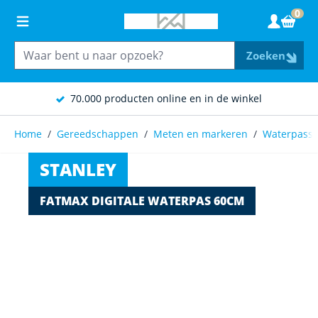
Ga naar de inhoud
0
Wink
Zoeken
70.000 producten online en in de winkel
Home
/
Gereedschappen
/
Meten en markeren
/
Waterpass
STANLEY
FATMAX DIGITALE WATERPAS 60CM
Main image
Click to view image in fullscreen