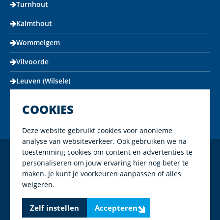
Turnhout
Kalmthout
Wommelgem
Vilvoorde
Leuven (Wilsele)
COOKIES
Deze website gebruikt cookies voor anonieme
analyse van websiteverkeer. Ook gebruiken we na
toestemming cookies om content en advertenties te
Copyright Mapeco 2026
personaliseren om jouw ervaring hier nog beter te
maken. Je kunt je voorkeuren aanpassen of alles
Algemene voorwaarden
weigeren.
Privacy policy
Zelf instellen
Accepteren