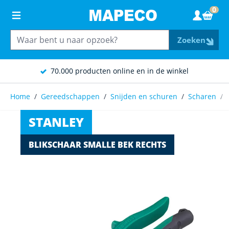
Ga naar de inhoud
0
Wink
Zoeken
70.000 producten online en in de winkel
Home
/
Gereedschappen
/
Snijden en schuren
/
Scharen
/
STANLEY
BLIKSCHAAR SMALLE BEK RECHTS
Main image
Click to view image in fullscreen