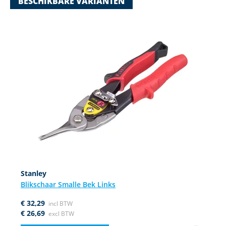
BESCHIKBARE VARIANTEN
Navigating through the elements of the carousel is possible using
Press to skip carousel
Stanley
Blikschaar Smalle Bek Links
€ 32,29
€ 26,69