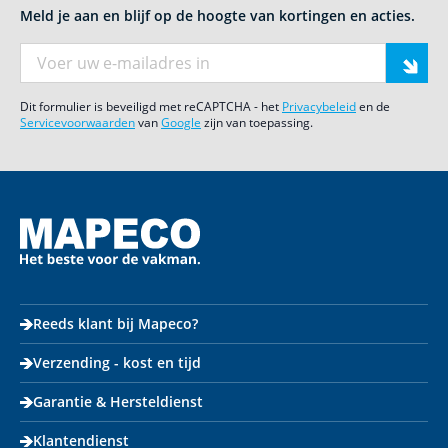
Meld je aan en blijf op de hoogte van kortingen en acties.
E-mail adres
Dit formulier is beveiligd met reCAPTCHA - het
Privacybeleid
en de
Servicevoorwaarden
van
Google
zijn van toepassing.
Reeds klant bij Mapeco?
Verzending - kost en tijd
Garantie & Hersteldienst
Klantendienst