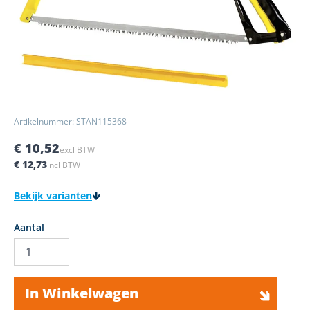
Artikelnummer: STAN115368
€ 10,52
excl BTW
€ 12,73
incl BTW
Bekijk varianten
Aantal
In Winkelwagen