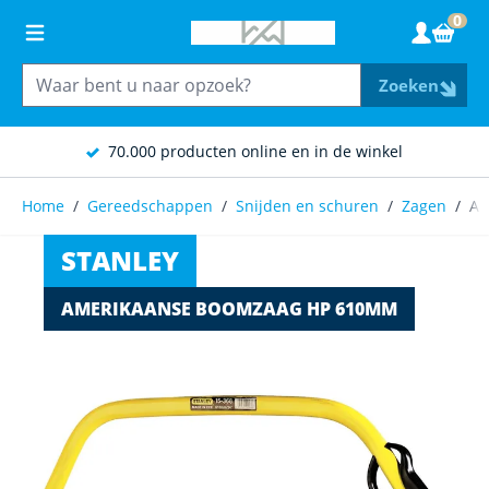
Ga naar de inhoud
0
Wink
Zoeken
70.000 producten online en in de winkel
Home
/
Gereedschappen
/
Snijden en schuren
/
Zagen
/
Am
STANLEY
AMERIKAANSE BOOMZAAG HP 610MM
Main image
Click to view image in fullscreen