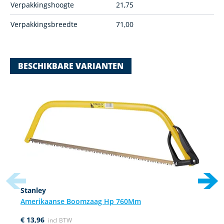
Verpakkingshoogte
21,75
Verpakkingsbreedte
71,00
BESCHIKBARE VARIANTEN
Navigating through the elements of the carousel is possible using
Press to skip carousel
Press to go to carousel navigation
Stanley
Amerikaanse Boomzaag Hp 760Mm
€ 13,96