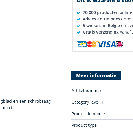
Dit is waarom u voor
70.000 producten
online
Advies en Helpdesk
door
5 winkels in België
én ee
Gratis verzending
vanaf 
Meer informatie
Artikelnummer
aagblad en een schrobzaag
Category level 4
omfort
Product kenmerk
Product type