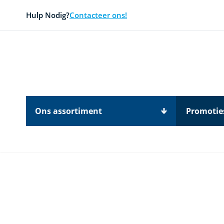
Ga naar de inhoud
Hulp Nodig?
Contacteer ons!
Ons assortiment
Promotie
Main image
Click to view image in fullscreen