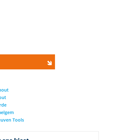
hout
out
rde
elgem
euven Tools