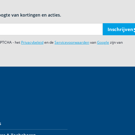
oogte van kortingen en acties.
Inschrijven
CAPTCHA - het
Privacybeleid
en de
Servicevoorwaarden
van
Google
zijn van
s