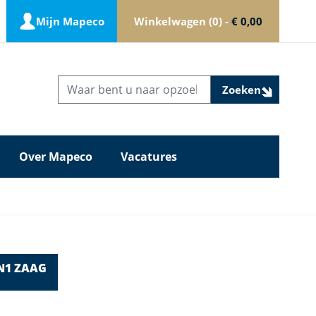
Mijn Mapeco
Winkelwagen
0
-
€ 0,00
Zoeken
Over Mapeco
Vacatures
N1 ZAAG