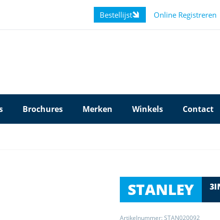
Bestellijst
Online Registreren
s
Brochures
Merken
Winkels
Contact
STANLEY
3I
Artikelnummer: STAN020092