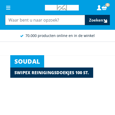
Ga naar de inhoud
0
Wink
Zoeken
70.000 producten online en in de winkel
SOUDAL
SWIPEX REINIGINGSDOEKJES 100 ST.
Main image
Click to view image in fullscreen