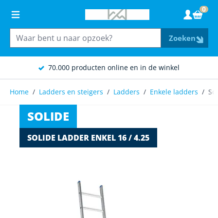
Ga naar de inhoud
0
Wink
Zoeken
70.000 producten online en in de winkel
Home
/
Ladders en steigers
/
Ladders
/
Enkele ladders
/
Sol
SOLIDE
SOLIDE LADDER ENKEL 16 / 4.25
Main image
Click to view image in fullscreen