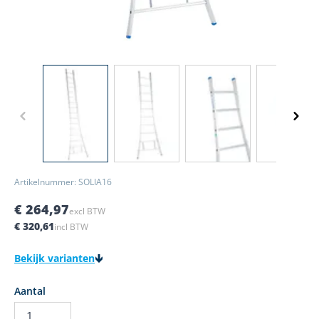
View larger image
View larger image
View larger image
View l
Artikelnummer: SOLIA16
€ 264,97
excl BTW
€ 320,61
incl BTW
Bekijk varianten
Aantal