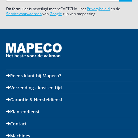
Dit formulier is beveiligd met reCAPTCHA - het
Privacybeleid
en de
Servicevoorwaarden
van
Google
zijn van toepassing.
Reeds klant bij Mapeco?
Verzending - kost en tijd
Garantie & Hersteldienst
Klantendienst
Contact
Machines