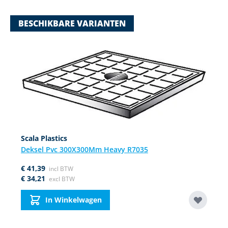
BESCHIKBARE VARIANTEN
Navigating through the elements of the carousel is possible using
Press to skip carousel
Press to go to carousel navigation
Scala Plastics
Deksel Pvc 300X300Mm Heavy R7035
€ 41,39
€ 34,21
In Winkelwagen