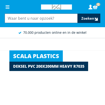
Ga naar de inhoud
0
Wink
Zoeken
70.000 producten online en in de winkel
SCALA PLASTICS
DEKSEL PVC 200X200MM HEAVY R7035
Main image
Click to view image in fullscreen