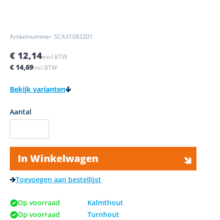
Artikelnummer: SCA31083201
€ 12,14
excl BTW
€ 14,69
incl BTW
Bekijk varianten
Aantal
In Winkelwagen
Toevoegen aan bestellijst
Op voorraad
Kalmthout
Op voorraad
Turnhout