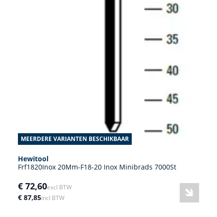
MEERDERE VARIANTEN BESCHIKBAAR
Hewitool
Frf1820Inox 20Mm-F18-20 Inox Minibrads 7000St
€ 72,60
excl BTW
€ 87,85
incl BTW