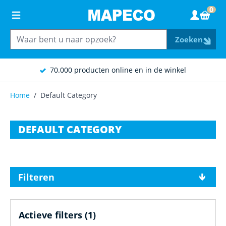
Ga naar de inhoud
0
Wink
Zoeken
70.000 producten online en in de winkel
Home
/
Default Category
DEFAULT CATEGORY
Filteren
Actieve filters
(1)