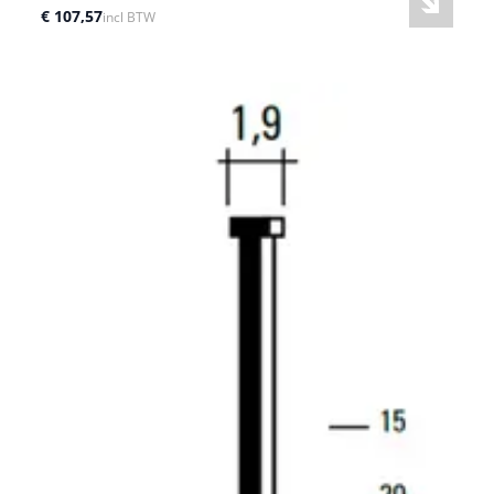
€ 107,57
incl BTW