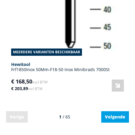
MEERDERE VARIANTEN BESCHIKBAAR
Hewitool
Frf1850Inox 50Mm-F18-50 Inox Minibrads 7000St
€ 168,50
excl BTW
€ 203,89
incl BTW
Vorige
1
/ 65
Volgende