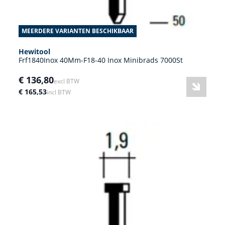
MEERDERE VARIANTEN BESCHIKBAAR
Hewitool
Frf1840Inox 40Mm-F18-40 Inox Minibrads 7000St
€ 136,80
excl BTW
€ 165,53
incl BTW