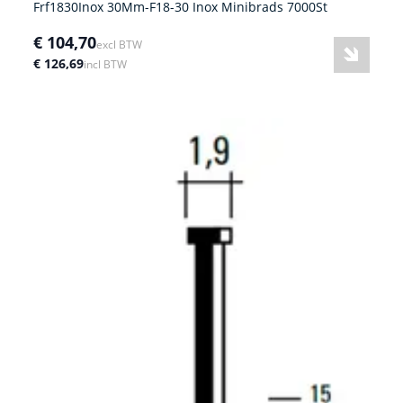
Frf1830Inox 30Mm-F18-30 Inox Minibrads 7000St
€ 104,70
excl BTW
€ 126,69
incl BTW