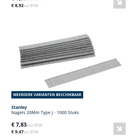
€ 8,92
incl BTW
MEERDERE VARIANTEN BESCHIKBAAR
Stanley
Nagels 20Mm Type J - 1000 Stuks
€ 7,83
excl BTW
€ 9,47
incl BTW