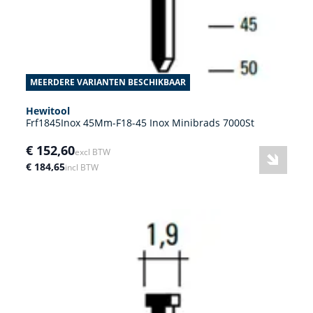
MEERDERE VARIANTEN BESCHIKBAAR
Hewitool
Frf1845Inox 45Mm-F18-45 Inox Minibrads 7000St
€ 152,60
excl BTW
€ 184,65
incl BTW