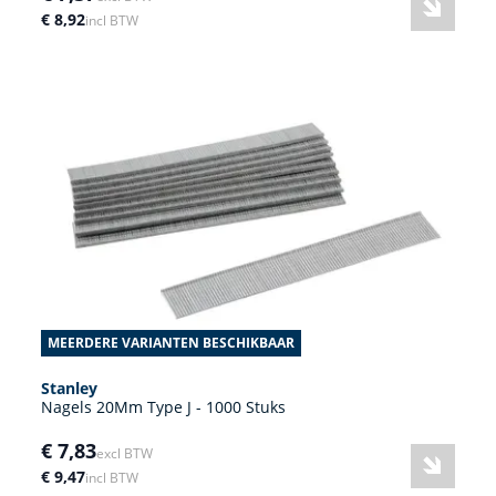
€ 8,92
incl BTW
MEERDERE VARIANTEN BESCHIKBAAR
Stanley
Nagels 20Mm Type J - 1000 Stuks
€ 7,83
excl BTW
€ 9,47
incl BTW