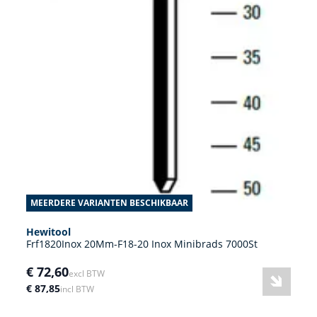
MEERDERE VARIANTEN BESCHIKBAAR
Hewitool
Frf1820Inox 20Mm-F18-20 Inox Minibrads 7000St
€ 72,60
excl BTW
€ 87,85
incl BTW