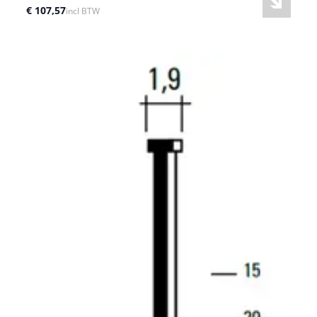
€ 107,57
incl BTW