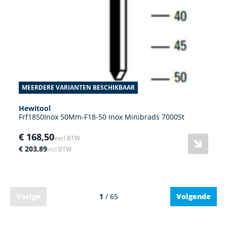
MEERDERE VARIANTEN BESCHIKBAAR
Hewitool
Frf1850Inox 50Mm-F18-50 Inox Minibrads 7000St
€ 168,50
excl BTW
€ 203,89
incl BTW
Vorige
1
/ 65
Volgende