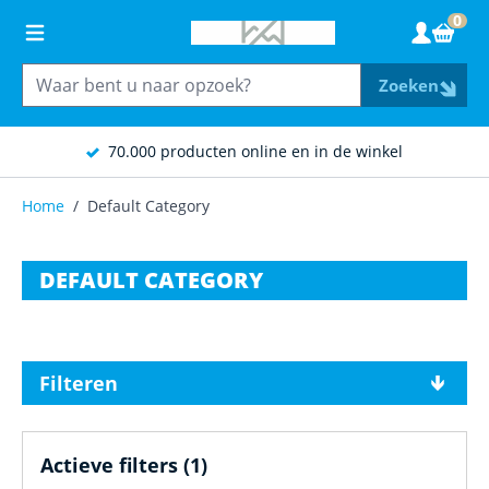
Ga naar de inhoud
0
Wink
Zoeken
70.000 producten online en in de winkel
Home
/
Default Category
DEFAULT CATEGORY
Filteren
Actieve filters
(1)