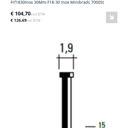
Frf1830Inox 30Mm-F18-30 Inox Minibrads 7000St
€ 104,70
excl BTW
€ 126,69
incl BTW