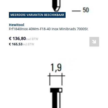
MEERDERE VARIANTEN BESCHIKBAAR
Hewitool
Frf1840Inox 40Mm-F18-40 Inox Minibrads 7000St
€ 136,80
excl BTW
€ 165,53
incl BTW