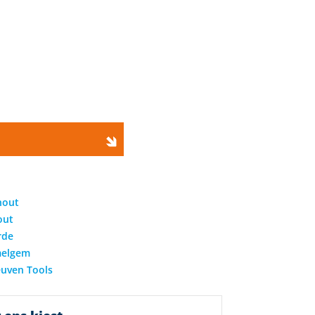
hout
out
rde
elgem
uven Tools