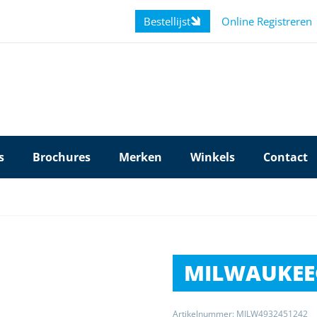
Bestellijst
Online Registreren
s
Brochures
Merken
Winkels
Contact
MILWAUKE
Artikelnummer: MILW4932451242