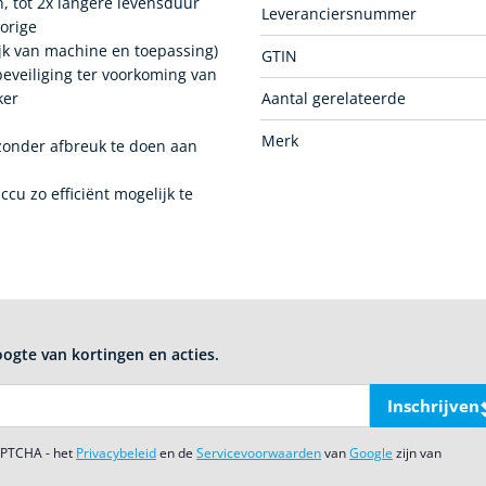
, tot 2x langere levensduur
Leveranciersnummer
orige
jk van machine en toepassing)
GTIN
veiliging ter voorkoming van
ker
Aantal gerelateerde
Merk
zonder afbreuk te doen aan
u zo efficiënt mogelijk te
oogte van kortingen en acties.
Inschrijven
CAPTCHA - het
Privacybeleid
en de
Servicevoorwaarden
van
Google
zijn van