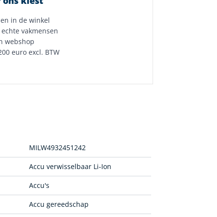
 ons kiest
 en in de winkel
 echte vakmensen
n webshop
200 euro excl. BTW
MILW4932451242
Accu verwisselbaar Li-Ion
Accu's
Accu gereedschap