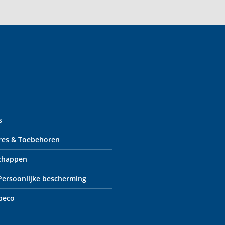
s
res & Toebehoren
chappen
 Persoonlijke bescherming
peco