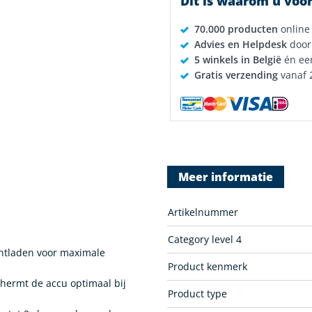
Dit is waarom u voor
70.000 producten
online
Advies en Helpdesk
door
5 winkels in België
én ee
Gratis verzending
vanaf 
Meer informatie
Artikelnummer
Category level 4
ontladen voor maximale
Product kenmerk
ermt de accu optimaal bij
Product type