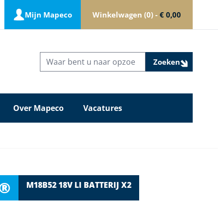
Mijn Mapeco
Winkelwagen
0
-
€ 0,00
Zoeken
Over Mapeco
Vacatures
E®
M18B52 18V LI BATTERIJ X2