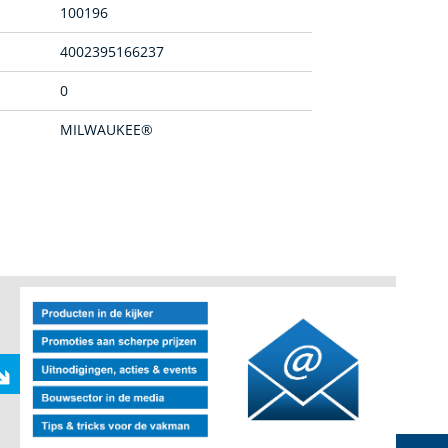
100196
4002395166237
0
MILWAUKEE®