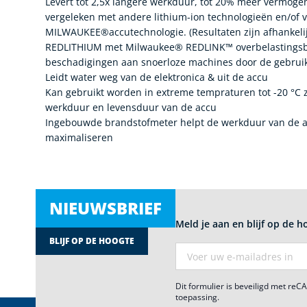
Levert tot 2,5x langere werkduur, tot 20% méér vermogen
vergeleken met andere lithium-ion technologieën en/of v
MILWAUKEE®accutechnologie. (Resultaten zijn afhankeli
REDLITHIUM met Milwaukee® REDLINK™ overbelastingsbe
beschadigingen aan snoerloze machines door de gebrui
Leidt water weg van de elektronica & uit de accu
Kan gebruikt worden in extreme tempraturen tot -20 °C 
werkduur en levensduur van de accu
Ingebouwde brandstofmeter helpt de werkduur van de acc
maximaliseren
NIEUWSBRIEF
Meld je aan en blijf op de h
BLIJF OP DE HOOGTE
E-mail adres
Dit formulier is beveiligd met re
toepassing.