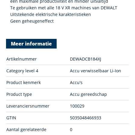
een maximale productiviteit en minder uitvaltijd
Te gebruiken met alle 18 V XR machines van DEWALT
Uitstekende elektrische karakteristieken
Geen geheugeneffect
Meer informatie
Artikelnummer
DEWADCB184XJ
Category level 4
Accu verwisselbaar Li-Ion
Product kenmerk
Accu's
Product type
Accu gereedschap
Leveranciersnummer
100029
GTIN
5035048466933
Aantal gerelateerde
0