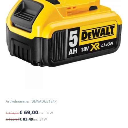
Artikelnummer: DEWADCB184XJ
€ 69,00
€ 104,00
excl BTW
€ 83,49
€ 125,84
incl BTW