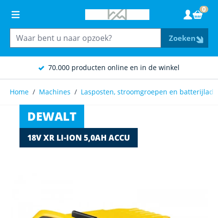
Ga naar de inhoud
0
Wink
Zoeken
70.000 producten online en in de winkel
Home
/
Machines
/
Lasposten, stroomgroepen en batterijlade
DEWALT
18V XR LI-ION 5,0AH ACCU
Main image
Click to view image in fullscreen