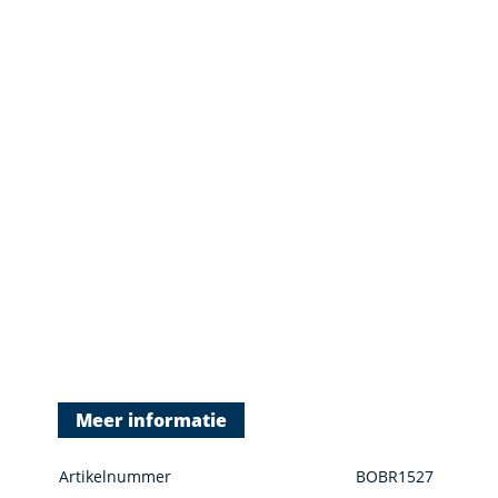
Meer informatie
Artikelnummer
BOBR1527
Category level 4
Toiletborstel
Product kenmerk
Toilet-accessoires
Product type
Toiletten