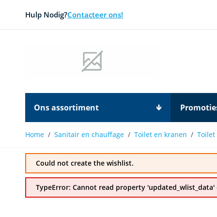
Ga naar de inhoud
Hulp Nodig?
Contacteer ons!
Ons assortiment
Promotie
Home
/
Sanitair en chauffage
/
Toilet en kranen
/
Toile
Main image
Click to view image in fullscreen