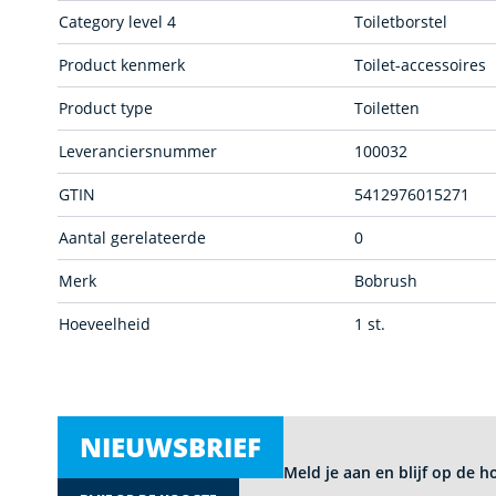
Leveranciersnummer
100032
GTIN
5412976015271
Aantal gerelateerde
0
Merk
Bobrush
Hoeveelheid
1 st.
NIEUWSBRIEF
Meld je aan en blijf op de h