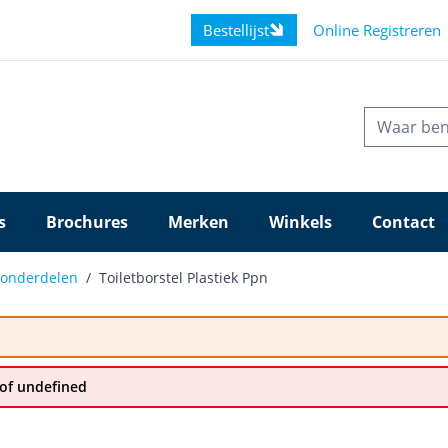
Bestellijst
Online Registreren
s
Brochures
Merken
Winkels
Contact
t onderdelen
/
Toiletborstel Plastiek Ppn
BOBRUSH
Artikelnummer: BOBR1527