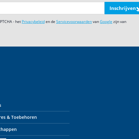
Inschrijven
CAPTCHA - het
Privacybeleid
en de
Servicevoorwaarden
van
Google
zijn van
s
res & Toebehoren
chappen