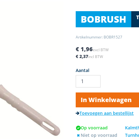
€ 1,96
excl BTW
€ 2,37
incl BTW
Aantal
In Winkelwagen
Toevoegen aan bestellijst
Op voorraad
Kalmt
Niet op voorraad
Turnh
Niet op voorraad
Vilvoo
Niet op voorraad
Womm
Niet op voorraad
Metal