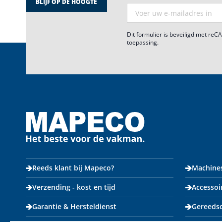
BLIJF OP DE HOOGTE
E-mail adres
Dit formulier is beveiligd met re
toepassing.
Reeds klant bij Mapeco?
Machine
Verzending - kost en tijd
Accessoi
Garantie & Hersteldienst
Gereeds