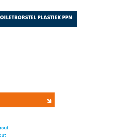
hout
out
rde
elgem
euven Tools